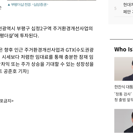
현대차
▲ 부평더샵 전경. <삼성증권>
는
5
페만 
인천광역시 부평구 십정2구역 주거환경개선사업의
평더샾'에 투자된다.
Who Is
 향후 인근 주거환경개선사업과 GTX(수도권광
며 시세보다 저렴한 임대료를 통해 충분한 잠재 임
각차익 또는 주가 상승을 기대할 수 있는 성장성을
 공준호 기자]
한찬식 대
'정통 검사'
서관
청 출범 앞
배포금지>
맡아 [2026