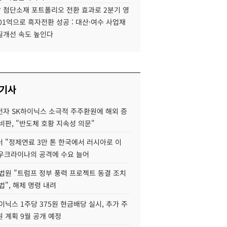
 첨단소재 포트폴리오 전환 효과로 2분기 영
01억으로 흑자전환 성공 : 대산·여수 사업재
질개선 속도 높인다
 기사
자 SK하이닉스 소극적 주주환원에 해외 증
비판, "반도체 호황 지속성 의문"
 "정제연료 3만 톤 한국에서 러시아로 이
 우크라이나의 공격에 수요 늘어
법원 "트럼프 정부 풍력 프로젝트 동결 조치
법", 해제 명령 내려
이닉스 1주당 375원 현금배당 실시, 추가 주
 계획 9월 공개 예정