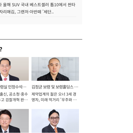
 올해 SUV 국내 베스트셀러 톱10에서 싼타
자리매김, 그랜저·아반떼 '세단..
?
통령실 민정수석비
김정균 보령 및 보령홀딩스 대
 출신, 공소청·중수
제약업계의 젊은 오너 3세 경
표이사 사장
두고 검찰개혁 완수
영자, 미래 먹거리 '우주와 헬
년]
스케어' 공들여 [2026년]