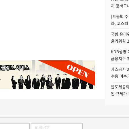
지 장바구
[오늘의 주
라, 코스피
국힘 윤리위
윤리위원 
KDB생명
금융지주 
가스공사 2
수용 미수금
반도체공학
된 규제가 