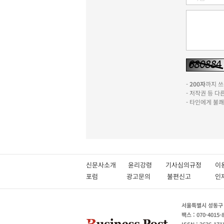
-
200자
까지 쓰실
- 저작권 등 
- 타인에게 불
신문사소개
윤리강령
기사심의규정
이
포럼
광고문의
불편신고
서울특별시 성동구 성
팩스 : 070-4015-
ISSN : 2636-171