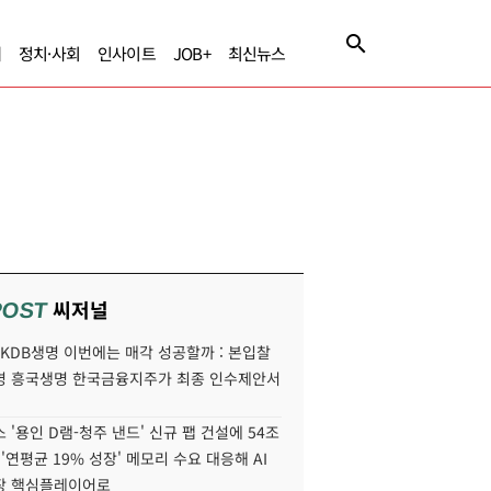
제
정치·사회
인사이트
JOB+
최신뉴스
씨저널
POST
' KDB생명 이번에는 매각 성공할까 : 본입찰
명 흥국생명 한국금융지주가 최종 인수제안서
 '용인 D램-청주 낸드' 신규 팹 건설에 54조
 '연평균 19% 성장' 메모리 수요 대응해 AI
장 핵심플레이어로