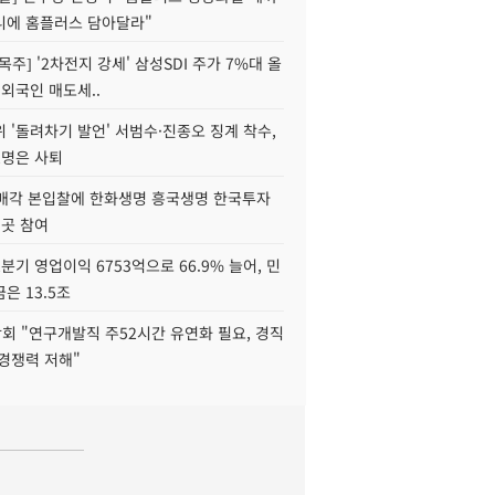
니에 홈플러스 담아달라"
목주] '2차전지 강세' 삼성SDI 주가 7%대 올
 외국인 매도세..
 '돌려차기 발언' 서범수·진종오 징계 착수,
2명은 사퇴
 매각 본입찰에 한화생명 흥국생명 한국투자
3곳 참여
분기 영업이익 6753억으로 66.9% 늘어, 민
은 13.5조
회 "연구개발직 주52시간 유연화 필요, 경직
경쟁력 저해"