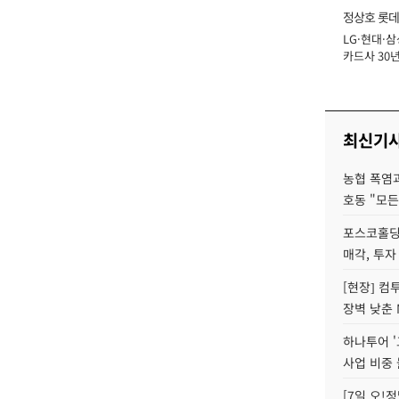
정상호 롯데
LG·현대·삼
장
카드사 30년
에 '초집중' 
최신기
농협 폭염과
호동 "모든
포스코홀딩
매각, 투자
[현장] 컴
장벽 낮춘 
하나투어 '
사업 비중 
[7일 오!