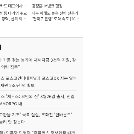
카드 대표이사 사
강정훈 iM뱅크 행장
성 등 대기업 주요
내부 이해도 높은 전략 전문가,
 경력, 신뢰 회복
'전국구 은행' 도약 속도 [2026
[2026년]
년]
사
 가뭄 겪는 농가에 재해자금 3천억 지원, 강
 역량 집중"
스 포스코인터내셔널과 포스코DX 지분 일부
 재원 2조5천억 확보
투스 '제우스: 오만의 신' 8월26일 출시, 진입
MMORPG 내..
고환율 기조' 극복 절실, 조좌진 '인바운드'
늘려 답 찾는다
정말] 민주당 민병덕 "홈플러스 정상화될 때까