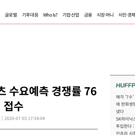
글로벌
기후대응
Who Is?
기업·산업
금융
시장·머니
시민·경
HUFF
 수요예측 경쟁률 76
매각 '7수
터 접수
에 한화생
냈다
2020-07-03 17:54:04
SK하이닉스
투입한다 :
인프라 시