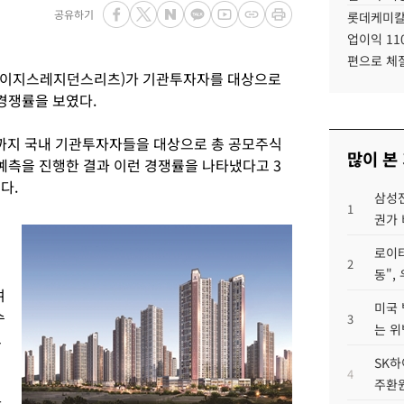
공유하기
롯데케미칼
업이익 11
편으로 체
이지스레지던스리츠)가 기관투자자를 대상으로
 경쟁률을 보였다.
까지 국내 기관투자자들을 대상으로 총 공모주식
많이 본
수요예측을 진행한 결과 이런 경쟁률을 나타냈다고 3
다.
삼성전
1
권가 
로이터
2
동",
여
미국 
수
3
는 위
으
SK하
4
주환원
반