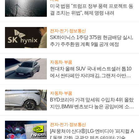
미국 법원 "트럼프 정부 풍력 프로젝트 동
결 조치는 위법", 해제 명령 내려
전자·전기·정보통신
SK하이닉스 1주당 375원 현금배당 실시,
추가 주주환원 계획 9월 공개 예정
자동차·부품
현대차 올해 SUV 국내 베스트셀러 톱10
에서 싼타페만 자리매김, 그랜저·아반떼
'세단 쌍끌이'로 내수 방어
자동차·부품
BYD코리아 가격 앞세워 수입차 4위 올랐
지만, BMW·벤츠보다 높은 공임비에 소비
자 불만 폭발
전자·전기·정보통신
[AI 뭉쳐야 산다⑧] LG·엔비디아 '피지컬 A
I' 동맹 강화, 구광모 제조·데이터·기술 결