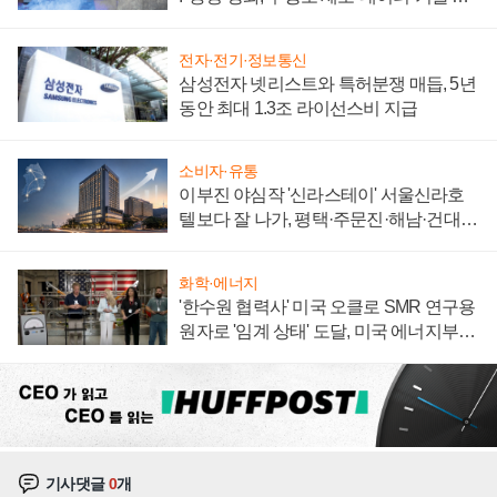
집해 종합 로보틱스 기업으로
전자·전기·정보통신
삼성전자 넷리스트와 특허분쟁 매듭, 5년
동안 최대 1.3조 라이선스비 지급
소비자·유통
이부진 야심작 '신라스테이' 서울신라호
텔보다 잘 나가, 평택·주문진·해남·건대로
성장판 더 넓힌다
화학·에너지
'한수원 협력사' 미국 오클로 SMR 연구용
원자로 '임계 상태' 도달, 미국 에너지부
"중요한 이정표"
기사댓글
0
개