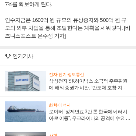
7%를 확보하게 된다.
인수자금은 1600억 원 규모의 유상증자와 500억 원 규
모의 외부 차입을 통해 조달한다는 계획을 세워뒀다. [비
즈니스포스트 은주성 기자]
인기기사
전자·전기·정보통신
삼성전자 SK하이닉스 소극적 주주환원
에 해외 증권가 비판, "반도체 호황 지속
성 의문"
화학·에너지
로이터 "정제연료 3만 톤 한국에서 러시
아로 이동", 우크라이나의 공격에 수요 늘
어
사회