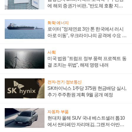
에 해외 증권가 비판, "반도체 호황 지속
성 의문"
화학·에너지
로이터 "정제연료 3만 톤 한국에서 러시
아로 이동", 우크라이나의 공격에 수요 늘
어
사회
미국 법원 "트럼프 정부 풍력 프로젝트 동
결 조치는 위법", 해제 명령 내려
전자·전기·정보통신
SK하이닉스 1주당 375원 현금배당 실시,
추가 주주환원 계획 9월 공개 예정
자동차·부품
현대차 올해 SUV 국내 베스트셀러 톱10
에서 싼타페만 자리매김, 그랜저·아반떼
'세단 쌍끌이'로 내수 방어