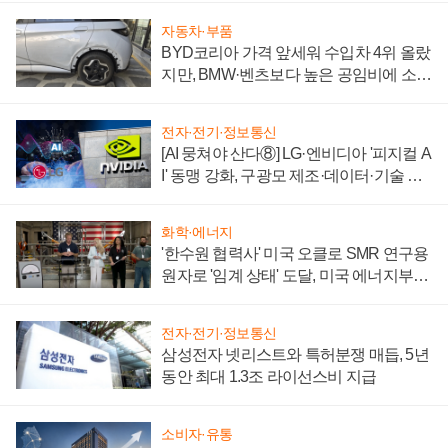
자동차·부품
BYD코리아 가격 앞세워 수입차 4위 올랐
지만, BMW·벤츠보다 높은 공임비에 소비
자 불만 폭발
전자·전기·정보통신
[AI 뭉쳐야 산다⑧] LG·엔비디아 '피지컬 A
I' 동맹 강화, 구광모 제조·데이터·기술 결
집해 종합 로보틱스 기업으로
화학·에너지
'한수원 협력사' 미국 오클로 SMR 연구용
원자로 '임계 상태' 도달, 미국 에너지부
"중요한 이정표"
전자·전기·정보통신
삼성전자 넷리스트와 특허분쟁 매듭, 5년
동안 최대 1.3조 라이선스비 지급
소비자·유통