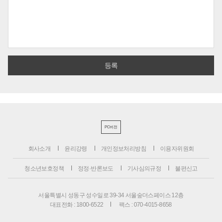
PC버전
회사소개
윤리강령
개인정보처리방침
이용자위원회
청소년보호정책
정정·반론보도
기사심의규정
불편신고
서울특별시 성동구 성수일로 39-34 서울숲더스페이스 12층
대표전화 : 1800-6522
팩스 : 070-4015-8658