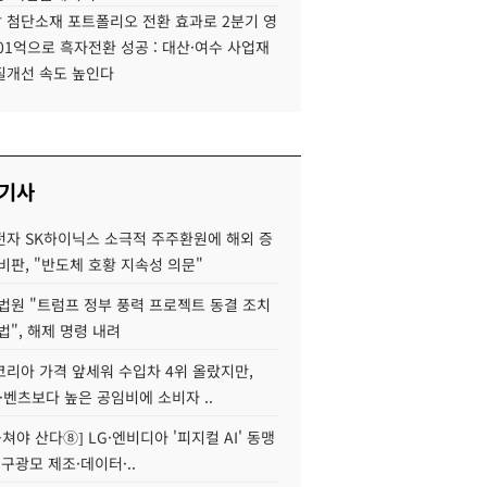
 첨단소재 포트폴리오 전환 효과로 2분기 영
01억으로 흑자전환 성공 : 대산·여수 사업재
질개선 속도 높인다
 기사
자 SK하이닉스 소극적 주주환원에 해외 증
비판, "반도체 호황 지속성 의문"
법원 "트럼프 정부 풍력 프로젝트 동결 조치
법", 해제 명령 내려
코리아 가격 앞세워 수입차 4위 올랐지만,
·벤츠보다 높은 공임비에 소비자 ..
 뭉쳐야 산다⑧] LG·엔비디아 '피지컬 AI' 동맹
 구광모 제조·데이터·..