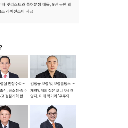
자 넷리스트와 특허분쟁 매듭, 5년 동안 최
.3조 라이선스비 지급
?
통령실 민정수석비
김정균 보령 및 보령홀딩스 대
 출신, 공소청·중수
제약업계의 젊은 오너 3세 경
표이사 사장
두고 검찰개혁 완수
영자, 미래 먹거리 '우주와 헬
년]
스케어' 공들여 [2026년]