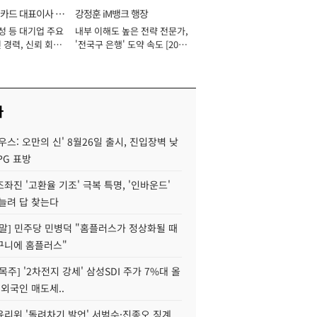
카드 대표이사 사
강정훈 iM뱅크 행장
성 등 대기업 주요
내부 이해도 높은 전략 전문가,
 경력, 신뢰 회복
'전국구 은행' 도약 속도 [2026
[2026년]
년]
사
우스: 오만의 신' 8월26일 출시, 진입장벽 낮
PG 표방
좌진 '고환율 기조' 극복 특명, '인바운드'
늘려 답 찾는다
정말] 민주당 민병덕 "홈플러스가 정상화될 때
구니에 홈플러스"
목주] '2차전지 강세' 삼성SDI 주가 7%대 올
 외국인 매도세..
윤리위 '돌려차기 발언' 서범수·진종오 징계