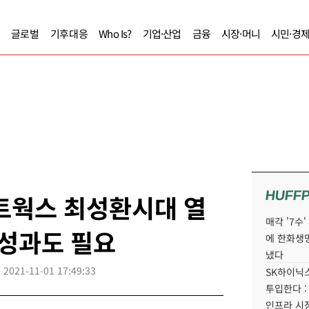
글로벌
기후대응
Who Is?
기업·산업
금융
시장·머니
시민·경
HUFF
네트웍스 최성환시대 열
매각 '7수
 성과도 필요
에 한화생
냈다
2021-11-01 17:49:33
SK하이닉스
투입한다 :
인프라 시