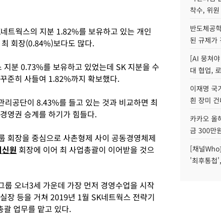
착수, 위원
반도체공학
SK네트웍스의 지분 1.82%를 보유하고 있는 개인
된 규제가 
 회장(0.84%)보다도 많다.
[AI 뭉쳐
 지분 0.73%를 보유하고 있었는데 SK 지분을 수
대 협업, 
꾸준히 사들여 1.82%까지 확보했다.
이재명 국
흰 장미 건
관리공단이 8.43%를 들고 있는 것과 비교하면 최
경영권 승계를 하기가 힘들다.
카카오 올해
금 300만
룹 회장을 중심으로 사촌형제 사이 공동경영체제
최신원
회장에 이어 최 사업총괄이 이어받을 것으
[채널Who
'최후통첩'
SK그룹 오너3세 가운데 가장 먼저 경영수업을 시작
장 등을 거쳐 2019년 1월 SK네트웍스 전략기
총괄 업무를 맡고 있다.