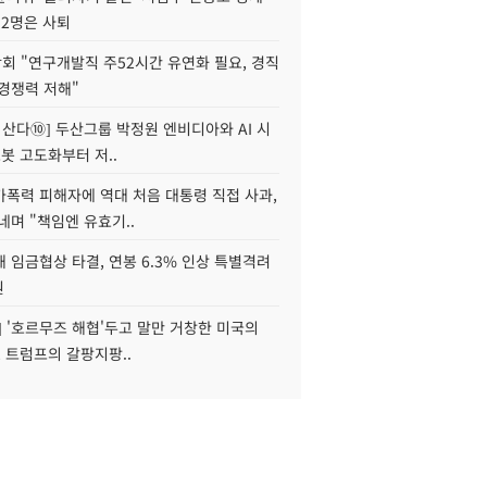
 2명은 사퇴
회 "연구개발직 주52시간 유연화 필요, 경직
경쟁력 저해"
야 산다⑩] 두산그룹 박정원 엔비디아와 AI 시
로봇 고도화부터 저..
가폭력 피해자에 역대 처음 대통령 직접 사과,
네며 "책임엔 유효기..
 임금협상 타결, 연봉 6.3% 인상 특별격려
원
] '호르무즈 해협'두고 말만 거창한 미국의
, 트럼프의 갈팡지팡..