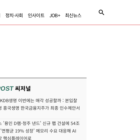
제
정치·사회
인사이트
JOB+
최신뉴스
씨저널
POST
' KDB생명 이번에는 매각 성공할까 : 본입찰
명 흥국생명 한국금융지주가 최종 인수제안서
 '용인 D램-청주 낸드' 신규 팹 건설에 54조
 '연평균 19% 성장' 메모리 수요 대응해 AI
장 핵심플레이어로