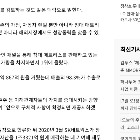
정상호 롯데
를 검토하는 것도 같은 맥락으로 읽힌다.
LG·현대·삼
장
카드사 30년
존의 가전, 자동차 렌털 뿐만 아니라 침대 매트리
에 '초집중' 
이뿐 아니라 해외시장에서도 성장동력을 찾을 수 있
최신기
라인 채널을 통해 침대 매트리스를 판매하고 있는
%가량을 차지하면서 1위에 올랐다.
컴투스 '제
춘 MMOR
이익 867억 원을 거뒀는데 매출의 98.3%가 수출로
하나투어 조
사업 비중 
주주 등 이해관계자들의 가치를 증대시키는 방향
[7일 오!
며 "앞으로 구체적 사항이 확정되면 재공시하겠
까지 장바
[오늘의 주
라, 코스피
장으로 합류한 뒤 2020년 3월 SK네트웍스가 장
산을 1조3321억 원에 매각하는 데 기여해 재무
국민의힘 