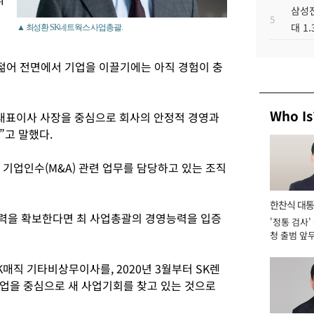
삼성전
5
대 1
▲ 최성환 SK네트웍스 사업총괄.
 젊어 전면에서 기업을 이끌기에는 아직 경험이 충
Who Is
대표이사 사장을 중심으로 회사의 안정적 경영과
”고 말했다.
기업인수(M&A) 관련 업무를 담당하고 있는 조직
한찬식 대
력을 확보한다면 최 사업총괄의 경영능력을 입증
'정통 검사'
서관
청 출범 앞
맡아 [2026
K매직 기타비상무이사를, 2020년 3월부터 SK렌
업을 중심으로 새 사업기회를 찾고 있는 것으로