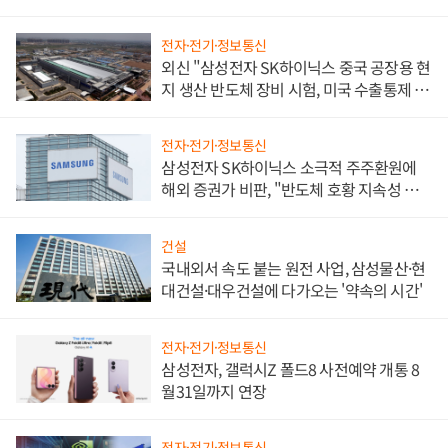
전자·전기·정보통신
외신 "삼성전자 SK하이닉스 중국 공장용 현
지 생산 반도체 장비 시험, 미국 수출통제 대
비"
전자·전기·정보통신
삼성전자 SK하이닉스 소극적 주주환원에
해외 증권가 비판, "반도체 호황 지속성 의
문"
건설
국내외서 속도 붙는 원전 사업, 삼성물산·현
대건설·대우건설에 다가오는 '약속의 시간'
전자·전기·정보통신
삼성전자, 갤럭시Z 폴드8 사전예약 개통 8
월31일까지 연장
전자·전기·정보통신