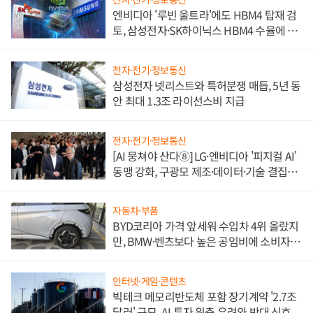
엔비디아 '루빈 울트라'에도 HBM4 탑재 검
토, 삼성전자·SK하이닉스 HBM4 수율에 주
도권 갈린다
전자·전기·정보통신
삼성전자 넷리스트와 특허분쟁 매듭, 5년 동
안 최대 1.3조 라이선스비 지급
전자·전기·정보통신
[AI 뭉쳐야 산다⑧] LG·엔비디아 '피지컬 AI'
동맹 강화, 구광모 제조·데이터·기술 결집
해 종합 로보틱스 기업으로
자동차·부품
BYD코리아 가격 앞세워 수입차 4위 올랐지
만, BMW·벤츠보다 높은 공임비에 소비자
불만 폭발
인터넷·게임·콘텐츠
빅테크 메모리반도체 포함 장기계약 '2.7조
달러' 규모, AI 투자 위축 우려와 반대 신호