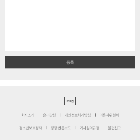
PC버전
회사소개
윤리강령
개인정보처리방침
이용자위원회
청소년보호정책
정정·반론보도
기사심의규정
불편신고