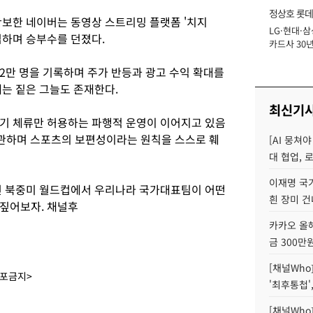
정상호 롯데
확보한 네이버는 동영상 스트리밍 플랫폼 '치지
LG·현대·삼
장
입하며 승부수를 던졌다.
카드사 30년
에 '초집중' 
82만 명을 기록하며 주가 반등과 광고 수익 확대를
에는 짙은 그늘도 존재한다.
최신기
기 체류만 허용하는 파행적 운영이 이어지고 있음
 방관하며 스포츠의 보편성이라는 원칙을 스스로 훼
[AI 뭉쳐
대 협업, 
이재명 국
번 북중미 월드컵에서 우리나라 국가대표팀이 어떤
흰 장미 건
짚어보자. 채널후
카카오 올해
금 300만
[채널Who
배포금지>
'최후통첩'
[채널Who