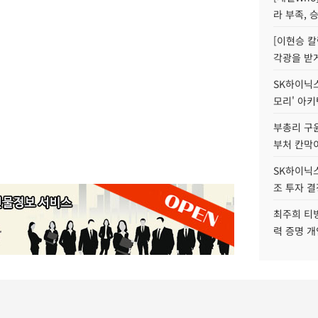
라 부족, 
[이현승 칼
각광을 받
SK하이닉스,
모리' 아
부총리 구윤
부처 칸막
SK하이닉스,
조 투자 결
최주희 티빙
력 증명 개