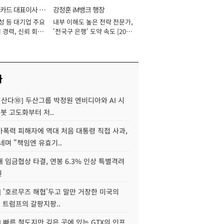
카드 대표이사 사
강정훈 iM뱅크 행장
성 등 대기업 주요
내부 이해도 높은 전략 전문가,
 경력, 신뢰 회복
'전국구 은행' 도약 속도 [2026
[2026년]
년]
사
야 산다⑩] 두산그룹 박정원 엔비디아와 AI 시
로봇 고도화부터 저..
가폭력 피해자에 역대 처음 대통령 직접 사과,
네며 "책임엔 유효기..
 임금협상 타결, 연봉 6.3% 인상 특별격려
원
] '호르무즈 해협'두고 말만 거창한 미국의
, 트럼프의 갈팡지팡..
] 빠른 철도지만 깊은 곳에 있는 GTX의 인프