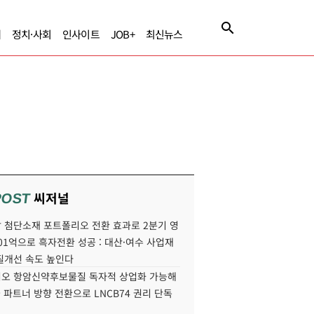
제
정치·사회
인사이트
JOB+
최신뉴스
씨저널
POST
 첨단소재 포트폴리오 전환 효과로 2분기 영
01억으로 흑자전환 성공 : 대산·여수 사업재
질개선 속도 높인다
오 항암신약후보물질 독자적 상업화 가능해
국 파트너 방향 전환으로 LNCB74 권리 단독