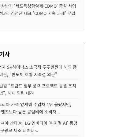
6 상반기 '세포독성항암제·CDMO' 중심 사업
성과 : 김정균 대표 'CDMO 지속 과제' 무겁
 기사
자 SK하이닉스 소극적 주주환원에 해외 증
비판, "반도체 호황 지속성 의문"
법원 "트럼프 정부 풍력 프로젝트 동결 조치
법", 해제 명령 내려
코리아 가격 앞세워 수입차 4위 올랐지만,
·벤츠보다 높은 공임비에 소비자 ..
 뭉쳐야 산다⑧] LG·엔비디아 '피지컬 AI' 동맹
 구광모 제조·데이터·..