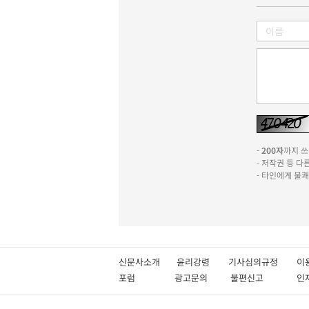
-
200자
까지 쓰실
- 저작권 등 
- 타인에게 불
신문사소개
윤리강령
기사심의규정
이
포럼
광고문의
불편신고