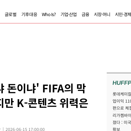
글로벌
기후대응
Who Is?
기업·산업
금융
시장·머니
시민·경
HUFF
 돈이냐' FIFA의 막
롯데케미칼
지만 K-콘텐츠 위력은
업이익 11
편으로 체
리가켐바이
졌다 : 미
r
2026-06-15 17:00:00
확보