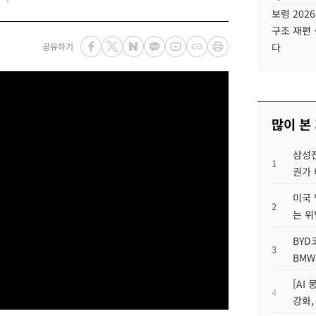
보령 202
구조 재편 
공유하기
다
많이 본
삼성전
1
권가 
미국 
2
는 위
BYD
3
BMW
[AI
4
강화,