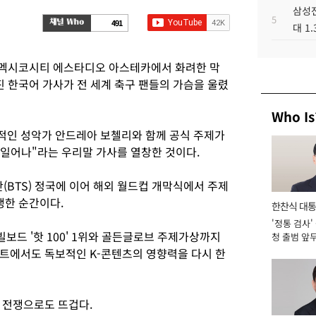
삼성전
5
491
대 1
이 멕시코시티 에스타디오 아스테카에서 화려한 막
진 한국어 가사가 전 세계 축구 팬들의 가슴을 울렸
Who Is
적인 성악가 안드레아 보첼리와 함께 공식 주제가
다시 일어나"라는 우리말 가사를 열창한 것이다.
단(BTS) 정국에 이어 해외 월드컵 개막식에서 주제
생한 순간이다.
한찬식 대
'정통 검사'
서관
빌보드 '핫 100' 1위와 골든글로브 주제가상까지
청 출범 앞
맡아 [2026
트에서도 독보적인 K-콘텐츠의 영향력을 다시 한
 전쟁으로도 뜨겁다.