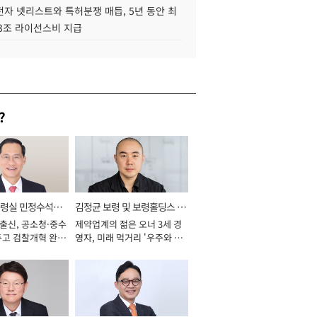
자 넷리스트와 특허분쟁 매듭, 5년 동안 최
.3조 라이선스비 지급
?
통령실 민정수석비
김정균 보령 및 보령홀딩스 대
 출신, 공소청·중수
제약업계의 젊은 오너 3세 경
표이사 사장
두고 검찰개혁 완수
영자, 미래 먹거리 '우주와 헬
년]
스케어' 공들여 [2026년]