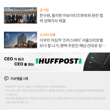
공기업
한수원, 필리핀 아보이티즈파워와 원전 협
력 양해각서 체결
소비자·유통
이부진 야심작 '신라스테이' 서울신라호텔
보다 잘 나가, 평택·주문진·해남·건대로 성
장판 더 넓힌다
기사댓글
0
개
200자까지 쓰실 수 있습니다. (현재 0 byte / 최대 400byte)
저작권 등 다른 사람의 권리를 침해하거나 명예를 훼손하는 댓글은 관련 법률에 의해 제재를 받을
수 있습니다.
타인에게 불쾌감을 주는 욕설 등 비하하는 단어가 내용에 포함되거나 인신공격성 글은 관리자의 판
단에 의해 삭제 합니다.