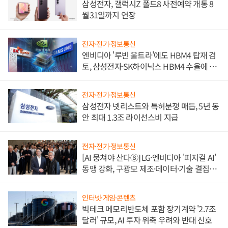
삼성전자, 갤럭시Z 폴드8 사전예약 개통 8
월31일까지 연장
전자·전기·정보통신
엔비디아 '루빈 울트라'에도 HBM4 탑재 검
토, 삼성전자·SK하이닉스 HBM4 수율에 주
도권 갈린다
전자·전기·정보통신
삼성전자 넷리스트와 특허분쟁 매듭, 5년 동
안 최대 1.3조 라이선스비 지급
전자·전기·정보통신
[AI 뭉쳐야 산다⑧] LG·엔비디아 '피지컬 AI'
동맹 강화, 구광모 제조·데이터·기술 결집
해 종합 로보틱스 기업으로
인터넷·게임·콘텐츠
빅테크 메모리반도체 포함 장기계약 '2.7조
달러' 규모, AI 투자 위축 우려와 반대 신호