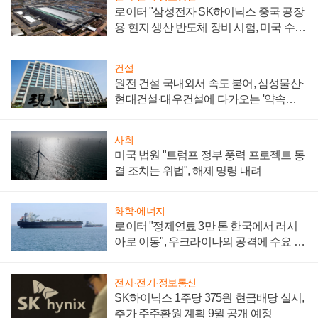
로이터 "삼성전자 SK하이닉스 중국 공장
용 현지 생산 반도체 장비 시험, 미국 수출
통제 대비"
건설
원전 건설 국내외서 속도 붙어, 삼성물산·
현대건설·대우건설에 다가오는 '약속의
시간'
사회
미국 법원 "트럼프 정부 풍력 프로젝트 동
결 조치는 위법", 해제 명령 내려
화학·에너지
로이터 "정제연료 3만 톤 한국에서 러시
아로 이동", 우크라이나의 공격에 수요 늘
어
전자·전기·정보통신
SK하이닉스 1주당 375원 현금배당 실시,
추가 주주환원 계획 9월 공개 예정