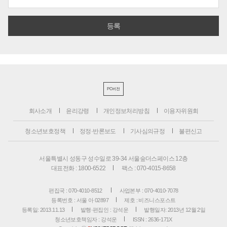
PC버전
회사소개
윤리강령
개인정보처리방침
이용자위원회
청소년보호정책
정정·반론보도
기사심의규정
불편신고
서울특별시 성동구 성수일로 39-34 서울숲더스페이스 12층
대표전화 : 1800-6522
팩스 : 070-4015-8658
편집국 : 070-4010-8512
사업본부 : 070-4010-7078
등록번호 : 서울 아 02897
제호 : 비즈니스포스트
등록일: 2013.11.13
발행·편집인 : 강석운
발행일자: 2013년 12월 2일
청소년보호책임자 : 강석운
ISSN : 2636-171X