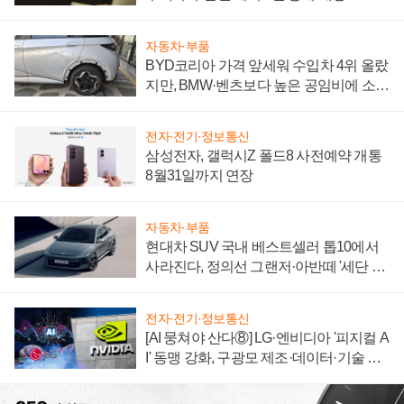
자동차·부품
BYD코리아 가격 앞세워 수입차 4위 올랐
지만, BMW·벤츠보다 높은 공임비에 소비
자 불만 폭발
전자·전기·정보통신
삼성전자, 갤럭시Z 폴드8 사전예약 개통
8월31일까지 연장
자동차·부품
현대차 SUV 국내 베스트셀러 톱10에서
사라진다, 정의선 그랜저·아반떼 '세단 쌍
끌이'로 내수 방어
전자·전기·정보통신
[AI 뭉쳐야 산다⑧] LG·엔비디아 '피지컬 A
I' 동맹 강화, 구광모 제조·데이터·기술 결
집해 종합 로보틱스 기업으로