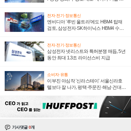
집해 종합 로보틱스 기업으로
전자·전기·정보통신
엔비디아 '루빈 울트라'에도 HBM4 탑재
검토, 삼성전자·SK하이닉스 HBM4 수율
에 주도권 갈린다
전자·전기·정보통신
삼성전자 넷리스트와 특허분쟁 매듭, 5년
동안 최대 1.3조 라이선스비 지급
소비자·유통
이부진 야심작 '신라스테이' 서울신라호
텔보다 잘 나가, 평택·주문진·해남·건대로
성장판 더 넓힌다
기사댓글
0
개