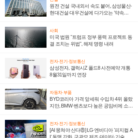
원전 건설 국내외서 속도 붙어, 삼성물산·
현대건설·대우건설에 다가오는 '약속의
시간'
사회
미국 법원 "트럼프 정부 풍력 프로젝트 동
결 조치는 위법", 해제 명령 내려
전자·전기·정보통신
삼성전자, 갤럭시Z 폴드8 사전예약 개통
8월31일까지 연장
자동차·부품
BYD코리아 가격 앞세워 수입차 4위 올랐
지만, BMW·벤츠보다 높은 공임비에 소비
자 불만 폭발
전자·전기·정보통신
[AI 뭉쳐야 산다⑧] LG·엔비디아 '피지컬 A
I' 동맹 강화, 구광모 제조·데이터·기술 결