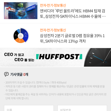
전자·전기·정보통신
엔비디아 '루빈 울트라'에도 HBM4 탑재 검
토, 삼성전자·SK하이닉스 HBM4 수율에 주
도권 갈린다
전자·전기·정보통신
삼성전자 2분기 글로벌 D램 점유율 39% 1
위, SK하이닉스와 13%p 격차
기사댓글
0
개
200자까지 쓰실 수 있습니다. (현재 0 byte / 최대 400byte)
저작권 등 다른 사람의 권리를 침해하거나 명예를 훼손하는 댓글은 관련 법률에 의해 제재를 받을
수 있습니다.
타인에게 불쾌감을 주는 욕설 등 비하하는 단어가 내용에 포함되거나 인신공격성 글은 관리자의 판
단에 의해 삭제 합니다.