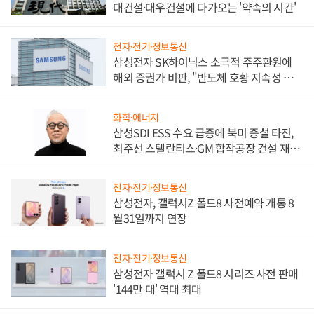
대건설·대우건설에 다가오는 '약속의 시간'
전자·전기·정보통신
삼성전자 SK하이닉스 소극적 주주환원에
해외 증권가 비판, "반도체 호황 지속성 의
문"
화학·에너지
삼성SDI ESS 수요 급증에 북미 증설 타진,
최주선 스텔란티스·GM 합작공장 건설 재추
진하나
전자·전기·정보통신
삼성전자, 갤럭시Z 폴드8 사전예약 개통 8
월31일까지 연장
전자·전기·정보통신
삼성전자 갤럭시 Z 폴드8 시리즈 사전 판매
'144만 대' 역대 최대