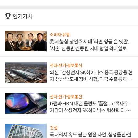
인기기사
소비자·유통
롯데·농심 창업주 시대 '라면 앙금'은 옛말,
'사촌' 신동빈·신동원 시대 협업 확대일로
전자·전기·정보통신
외신 "삼성전자 SK하이닉스 중국 공장용 현
지 생산 반도체 장비 시험, 미국 수출통제 대
비"
전자·전기·정보통신
D램과 HBM 내년 물량도 '품절', 고객사 위
기감이 삼성전자 SK하이닉스 협상력 더 키
워
건설
국내외서 속도 붙는 원전 사업, 삼성물산·현