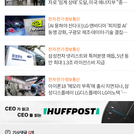
자로 '임계 상태' 도달, 미국 에너지부 "중요
한 이정표"
전자·전기·정보통신
[AI 뭉쳐야 산다⑧] LG·엔비디아 '피지컬 AI'
동맹 강화, 구광모 제조·데이터·기술 결집
해 종합 로보틱스 기업으로
전자·전기·정보통신
삼성전자 넷리스트와 특허분쟁 매듭, 5년 동
안 최대 1.3조 라이선스비 지급
전자·전기·정보통신
아이폰18 '메모리 부족'에 출시 지연되나, 삼
성디스플레이 LG디스플레이 LG이노텍 '탈
애플' 수익 다각화 속도
기사댓글
0
개