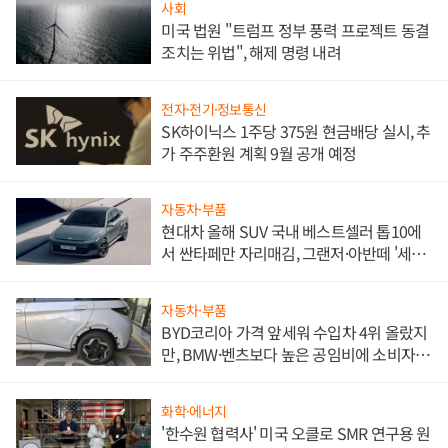
사회
미국 법원 "트럼프 정부 풍력 프로젝트 동결
조치는 위법", 해제 명령 내려
전자·전기·정보통신
SK하이닉스 1주당 375원 현금배당 실시, 추
가 주주환원 계획 9월 공개 예정
자동차·부품
현대차 올해 SUV 국내 베스트셀러 톱10에
서 싼타페만 자리매김, 그랜저·아반떼 '세단
쌍끌이'로 내수 방어
자동차·부품
BYD코리아 가격 앞세워 수입차 4위 올랐지
만, BMW·벤츠보다 높은 공임비에 소비자
불만 폭발
화학·에너지
'한수원 협력사' 미국 오클로 SMR 연구용 원