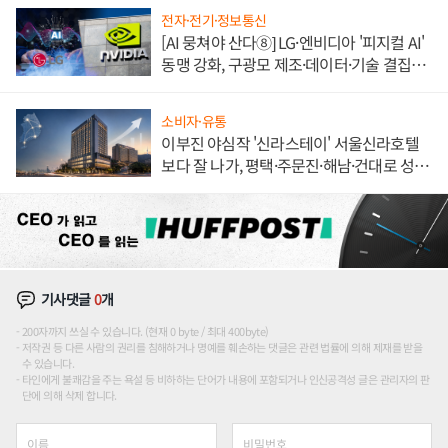
전자·전기·정보통신
[AI 뭉쳐야 산다⑧] LG·엔비디아 '피지컬 AI'
동맹 강화, 구광모 제조·데이터·기술 결집
해 종합 로보틱스 기업으로
소비자·유통
이부진 야심작 '신라스테이' 서울신라호텔
보다 잘 나가, 평택·주문진·해남·건대로 성
장판 더 넓힌다
기사댓글
0
개
200자까지 쓰실 수 있습니다. (현재 0 byte / 최대 400byte)
저작권 등 다른 사람의 권리를 침해하거나 명예를 훼손하는 댓글은 관련 법률에 의해 제재를 받을
수 있습니다.
타인에게 불쾌감을 주는 욕설 등 비하하는 단어가 내용에 포함되거나 인신공격성 글은 관리자의 판
단에 의해 삭제 합니다.