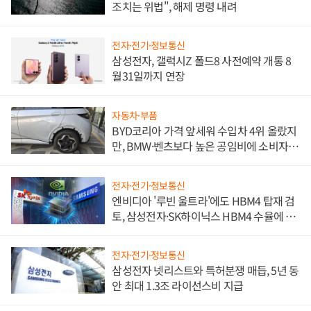
조치는 위법", 해제 명령 내려
전자·전기·정보통신
삼성전자, 갤럭시Z 폴드8 사전예약 개통 8
월31일까지 연장
자동차·부품
BYD코리아 가격 앞세워 수입차 4위 올랐지
만, BMW·벤츠보다 높은 공임비에 소비자
불만 폭발
전자·전기·정보통신
엔비디아 '루빈 울트라'에도 HBM4 탑재 검
토, 삼성전자·SK하이닉스 HBM4 수율에 주
도권 갈린다
전자·전기·정보통신
삼성전자 넷리스트와 특허분쟁 매듭, 5년 동
안 최대 1.3조 라이선스비 지급