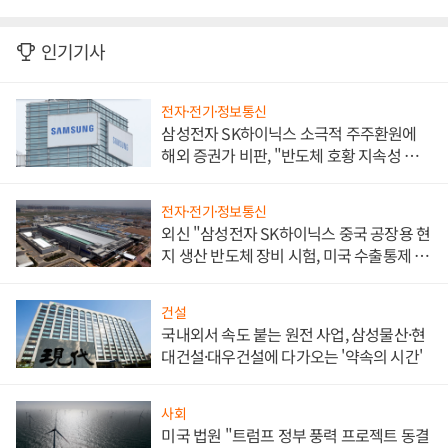
인기기사
전자·전기·정보통신
삼성전자 SK하이닉스 소극적 주주환원에
해외 증권가 비판, "반도체 호황 지속성 의
문"
전자·전기·정보통신
외신 "삼성전자 SK하이닉스 중국 공장용 현
지 생산 반도체 장비 시험, 미국 수출통제 대
비"
건설
국내외서 속도 붙는 원전 사업, 삼성물산·현
대건설·대우건설에 다가오는 '약속의 시간'
사회
미국 법원 "트럼프 정부 풍력 프로젝트 동결