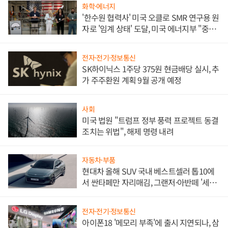
화학·에너지
'한수원 협력사' 미국 오클로 SMR 연구용 원
자로 '임계 상태' 도달, 미국 에너지부 "중요
한 이정표"
전자·전기·정보통신
SK하이닉스 1주당 375원 현금배당 실시, 추
가 주주환원 계획 9월 공개 예정
사회
미국 법원 "트럼프 정부 풍력 프로젝트 동결
조치는 위법", 해제 명령 내려
자동차·부품
현대차 올해 SUV 국내 베스트셀러 톱10에
서 싼타페만 자리매김, 그랜저·아반떼 '세단
쌍끌이'로 내수 방어
전자·전기·정보통신
아이폰18 '메모리 부족'에 출시 지연되나, 삼