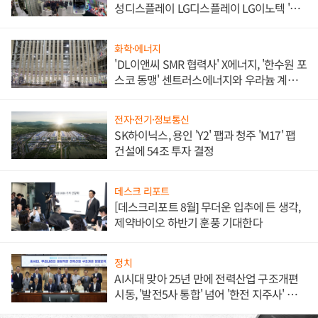
성디스플레이 LG디스플레이 LG이노텍 '탈
애플' 수익 다각화 속도
화학·에너지
'DL이앤씨 SMR 협력사' X에너지, '한수원 포
스코 동맹' 센트러스에너지와 우라늄 계약
체결
전자·전기·정보통신
SK하이닉스, 용인 'Y2' 팹과 청주 'M17' 팹
건설에 54조 투자 결정
데스크 리포트
[데스크리포트 8월] 무더운 입추에 든 생각,
제약바이오 하반기 훈풍 기대한다
정치
AI시대 맞아 25년 만에 전력산업 구조개편
시동, '발전5사 통합' 넘어 '한전 지주사' 재편
론도