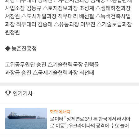
사업소장 김동규 △토지정보과장 조성계 △생태하천과장
서창원 △도시개발과장 직무대리 배선철 △녹색건축사업
과장 직무대리 김승태 △유통과장 이우진 △기술보급과장
원정원
◆ 농촌진흥청
고위공무원단 승진 △기술협력국장 권택윤
과장급 승진 △국제기술협력과장 최선태
인기기사
화학·에너지
로이터 "정제연료 3만 톤 한국에서 러시아
로 이동", 우크라이나의 공격에 수요 늘어