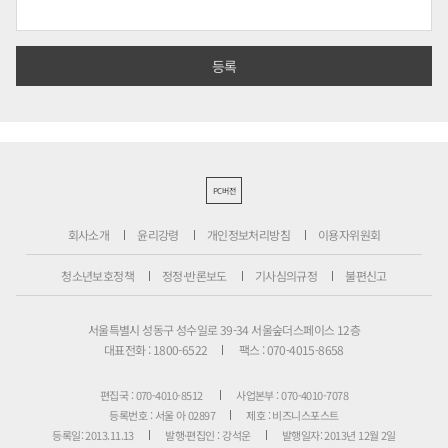
PC버전
회사소개
윤리강령
개인정보처리방침
이용자위원회
청소년보호정책
정정·반론보도
기사심의규정
불편신고
서울특별시 성동구 성수일로 39-34 서울숲더스페이스 12층
대표전화 : 1800-6522
팩스 : 070-4015-8658
편집국 : 070-4010-8512
사업본부 : 070-4010-7078
등록번호 : 서울 아 02897
제호 : 비즈니스포스트
등록일: 2013.11.13
발행·편집인 : 강석운
발행일자: 2013년 12월 2일