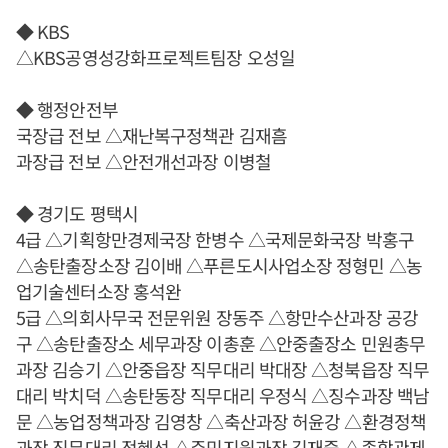
◆ KBS
△KBS공영성강화프로젝트팀장 오성일
◆ 행정안전부
국장급 전보 △재난복구정책관 김재흠
과장급 전보 △안전개선과장 이병철
◆ 경기도 평택시
4급 △기획항만경제국장 한병수 △국제문화국장 박홍구
△송탄출장소장 김이배 △푸른도시사업소장 정형민 △농
업기술센터소장 홍석완
5급 △의회사무국 전문위원 장동주 △항만수산과장 공강
구 △송탄출장소 세무과장 이총훈 △안중출장소 민원총무
과장 김승기 △안중읍장 직무대리 박대장 △청북읍장 직무
대리 박치덕 △송탄동장 직무대리 우정식 △징수과장 백남
문 △농업정책과장 김영창 △축산과장 허윤강 △환경정책
과장 직무대리 정혜선 △주민지원과장 김재중 △종합관제