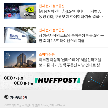
전자·전기·정보통신
[AI 뭉쳐야 산다⑧] LG·엔비디아 '피지컬 AI'
동맹 강화, 구광모 제조·데이터·기술 결집
해 종합 로보틱스 기업으로
전자·전기·정보통신
삼성전자 넷리스트와 특허분쟁 매듭, 5년 동
안 최대 1.3조 라이선스비 지급
소비자·유통
이부진 야심작 '신라스테이' 서울신라호텔
보다 잘 나가, 평택·주문진·해남·건대로 성
장판 더 넓힌다
기사댓글
0
개
200자까지 쓰실 수 있습니다. (현재 0 byte / 최대 400byte)