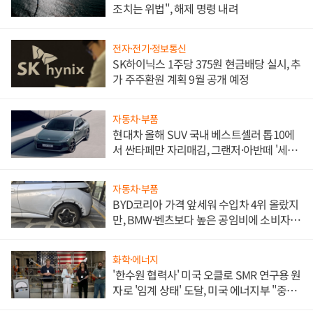
조치는 위법", 해제 명령 내려
전자·전기·정보통신
SK하이닉스 1주당 375원 현금배당 실시, 추
가 주주환원 계획 9월 공개 예정
자동차·부품
현대차 올해 SUV 국내 베스트셀러 톱10에
서 싼타페만 자리매김, 그랜저·아반떼 '세단
쌍끌이'로 내수 방어
자동차·부품
BYD코리아 가격 앞세워 수입차 4위 올랐지
만, BMW·벤츠보다 높은 공임비에 소비자
불만 폭발
화학·에너지
'한수원 협력사' 미국 오클로 SMR 연구용 원
자로 '임계 상태' 도달, 미국 에너지부 "중요
한 이정표"