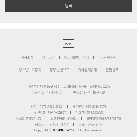
PC버전
회사소개
윤리강령
개인정보처리방침
이용자위원회
청소년보호정책
정정·반론보도
기사심의규정
불편신고
서울특별시 성동구 성수일로 39-34 서울숲더스페이스 12층
대표전화 : 1800-6522
팩스 : 070-4015-8658
편집국 : 070-4010-8512
사업본부 : 070-4010-7078
등록번호 : 서울 아 02897
제호 : 비즈니스포스트
등록일: 2013.11.13
발행·편집인 : 강석운
발행일자: 2013년 12월 2일
청소년보호책임자 : 강석운
ISSN : 2636-171X
Copyright ⓒ
B
USINESSPOST
. All rights reserved.