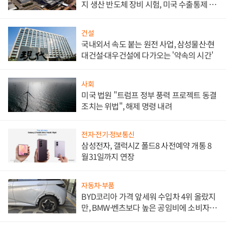
지 생산 반도체 장비 시험, 미국 수출통제 대
비"
건설
국내외서 속도 붙는 원전 사업, 삼성물산·현
대건설·대우건설에 다가오는 '약속의 시간'
사회
미국 법원 "트럼프 정부 풍력 프로젝트 동결
조치는 위법", 해제 명령 내려
전자·전기·정보통신
삼성전자, 갤럭시Z 폴드8 사전예약 개통 8
월31일까지 연장
자동차·부품
BYD코리아 가격 앞세워 수입차 4위 올랐지
만, BMW·벤츠보다 높은 공임비에 소비자
불만 폭발