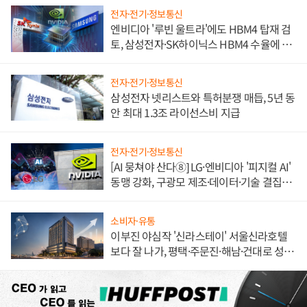
전자·전기·정보통신
엔비디아 '루빈 울트라'에도 HBM4 탑재 검
토, 삼성전자·SK하이닉스 HBM4 수율에 주
도권 갈린다
전자·전기·정보통신
삼성전자 넷리스트와 특허분쟁 매듭, 5년 동
안 최대 1.3조 라이선스비 지급
전자·전기·정보통신
[AI 뭉쳐야 산다⑧] LG·엔비디아 '피지컬 AI'
동맹 강화, 구광모 제조·데이터·기술 결집
해 종합 로보틱스 기업으로
소비자·유통
이부진 야심작 '신라스테이' 서울신라호텔
보다 잘 나가, 평택·주문진·해남·건대로 성
장판 더 넓힌다