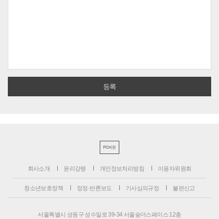
PC버전
회사소개
윤리강령
개인정보처리방침
이용자위원회
청소년보호정책
정정·반론보도
기사심의규정
불편신고
서울특별시 성동구 성수일로 39-34 서울숲더스페이스 12층