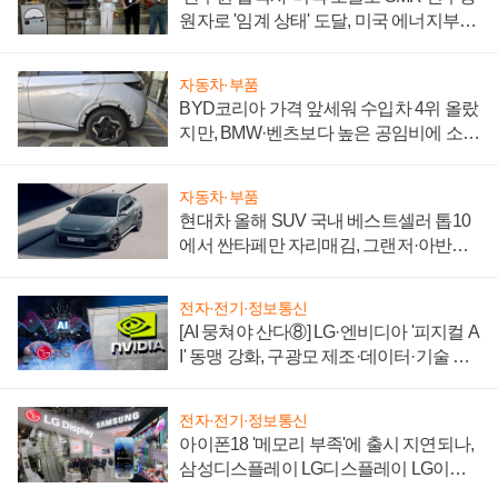
원자로 '임계 상태' 도달, 미국 에너지부
"중요한 이정표"
자동차·부품
BYD코리아 가격 앞세워 수입차 4위 올랐
지만, BMW·벤츠보다 높은 공임비에 소비
자 불만 폭발
자동차·부품
현대차 올해 SUV 국내 베스트셀러 톱10
에서 싼타페만 자리매김, 그랜저·아반떼
'세단 쌍끌이'로 내수 방어
전자·전기·정보통신
[AI 뭉쳐야 산다⑧] LG·엔비디아 '피지컬 A
I' 동맹 강화, 구광모 제조·데이터·기술 결
집해 종합 로보틱스 기업으로
전자·전기·정보통신
아이폰18 '메모리 부족'에 출시 지연되나,
삼성디스플레이 LG디스플레이 LG이노
텍 '탈애플' 수익 다각화 속도