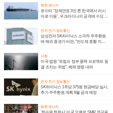
화학·에너지
로이터 "정제연료 3만 톤 한국에서 러시
아로 이동", 우크라이나의 공격에 수요 늘
어
전자·전기·정보통신
삼성전자 SK하이닉스 소극적 주주환원
에 해외 증권가 비판, "반도체 호황 지속
성 의문"
사회
미국 법원 "트럼프 정부 풍력 프로젝트 동
결 조치는 위법", 해제 명령 내려
전자·전기·정보통신
SK하이닉스 1주당 375원 현금배당 실시,
추가 주주환원 계획 9월 공개 예정
화학·에너지
'한수원 협력사' 미국 오클로 SMR 연구용