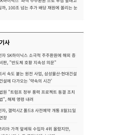
SK하이닉스 '파격 주주환원'으로 투심 달래고
까, 100조 넘는 추가 배당 재원에 쏠리는 눈
 기사
자 SK하이닉스 소극적 주주환원에 해외 증
비판, "반도체 호황 지속성 의문"
서 속도 붙는 원전 사업, 삼성물산·현대건설
건설에 다가오는 '약속의 시간'
법원 "트럼프 정부 풍력 프로젝트 동결 조치
법", 해제 명령 내려
자, 갤럭시Z 폴드8 사전예약 개통 8월31일
 연장
코리아 가격 앞세워 수입차 4위 올랐지만,