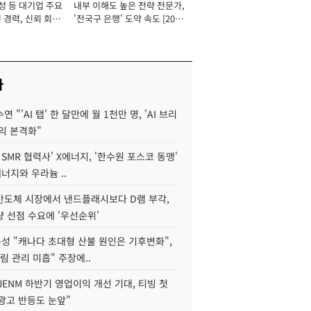
성 등 대기업 주요
내부 이해도 높은 전략 전문가,
 경력, 신뢰 회복
'전국구 은행' 도약 속도 [2026
[2026년]
년]
사
 "'AI 탭' 한 달만에 월 1천만 명, 'AI 브리
익 본격화"
 SMR 협력사' X에너지, '한수원 포스코 동맹'
너지와 우라늄 ..
리반도체 시장에서 낸드플래시보다 D램 부각,
 선점 수요에 '우선순위'
성 "캐나다 초대형 산불 원인은 기후변화",
림 관리 미흡" 주장에..
JENM 하반기 영업이익 개선 기대, 티빙 첫
광고 반등도 눈앞"