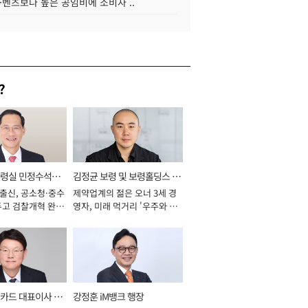
·벤츠보다 높은 공임비에 소비자 ..
?
통령실 민정수석비
김정균 보령 및 보령홀딩스 대
 출신, 공소청·중수
제약업계의 젊은 오너 3세 경
표이사 사장
두고 검찰개혁 완수
영자, 미래 먹거리 '우주와 헬
년]
스케어' 공들여 [2026년]
카드 대표이사 사
강정훈 iM뱅크 행장