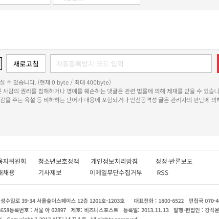
 수 있습니다. (현재 0 byte / 최대 400byte)
다른 사람의 권리를 침해하거나 명예를 훼손하는 댓글은 관련 법률에 의해 제재를 받을 수 있습니
쾌감을 주는 욕설 등 비하하는 단어가 내용에 포함되거나 인신공격성 글은 관리자의 판단에 의해
용자위원회
청소년보호정책
개인정보처리방침
정정·반론보도
인재채용
기사제보
이메일무단수집거부
RSS
수일로 39-34 서울숲더스페이스 12층 1201호-1203호
대표전화 : 1800-6522
편집국 070-4
8658
등록번호 : 서울 아 02897
제호: 비즈니스포스트
등록일: 2013.11.13
발행·편집인 : 강석
X
Copyright ? 2013 비즈니스포스트. All rights reserved.