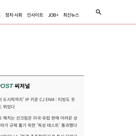
제
정치·사회
인사이트
JOB+
최신뉴스
씨저널
POST
 도시락까지' IP 키운 CJ ENM : 티빙도 웃
도 뛰었다
호 해치는 선크림은 미국·유럽 판매 어려운 상
콜마가 규제 뚫기 위한 '독성 테스트' 통과했다