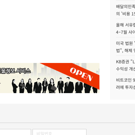
배달의민족
의 '비용 
올해 서유럽
4~7월 사
미국 법원 
법", 해제
KB증권 "
수익성 개선
비트코인 9
려에 투자