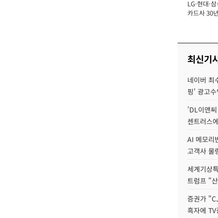
LG·현대·삼
장
카드사 30년
에 '초집중' 
최신기
네이버 최수연
핑' 광고수
'DL이앤씨
센트러스에
AI 메모
고객사 물량
세계기상특
트럼프 "산
증권가 "C
흑자에 TV