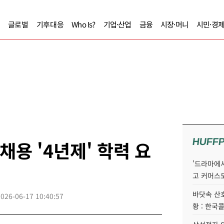
글로벌
기후대응
Who Is?
기업·산업
금융
시장·머니
시민·경
HUFF
채용 '4년제' 학력 요
'드라마에서
고 커머스
바닷속 산
2026-06-17 10:40:57
황 : 한국