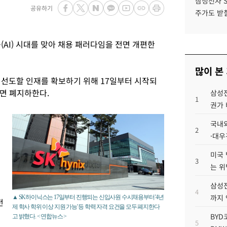
삼성전자 
공유하기
주가도 받칠
AI) 시대를 맞아 채용 패러다임을 전면 개편한
많이 본
 선도할 인재를 확보하기 위해 17일부터 시작되
면 폐지하한다.
삼성전
1
권가 
년
국내외
2
·대우
미국 
3
는 위
삼성전
4
까지
▲ SK하이닉스는 17일부터 진행되는 신입사원 수시채용부터 '4년
전
제 학사 학위 이상 지원 가능' 등 학력 자격 요건을 모두 폐지한다
BYD
고 밝혔다. < 연합뉴스 >
5