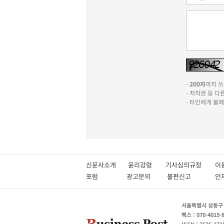
-
200자
까지 쓰실
- 저작권 등 
- 타인에게 불
신문사소개
윤리강령
기사심의규정
이
포럼
광고문의
불편신고
서울특별시 성동구 성
팩스 : 070-4015-
ISSN : 2636-171