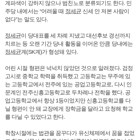
계파색이 강하지 않으나 범친노로 분류되기도 한다. 민
주당 내에서는 “어려울 때
정세균
신세 안 져본 사람이
없다”는 말도 있다.
정세균
이 당대표를 세 차례 지냈고 대선후보 경선까지
치르는 등 오랜 기간 당내 활동을 이어온 만큼 당내에는
정세균
계(SK계)가 형성돼 있다.
어린 시절 형편은 넉넉치 않았던 것으로 알려졌다. 검정
고시로 중학교 학력을 취득했고 고등학교는 무주에 있
는 고등학교에서 전주에 있는 공업고등학교로, 다시 인
문계인 전주신흥고등학교로 두차례나 전학을 했다. 공
업고등학교에서 항상 1등이었지만 신흥고등학교를 다
닐 형편이 안 돼 교장에게 장학금을 달라고 요청해 학교
를 다닐 수 있었다고 한다.
학창시절에는 법관을 꿈꾸다가 유신체제에서 꿈을 접었