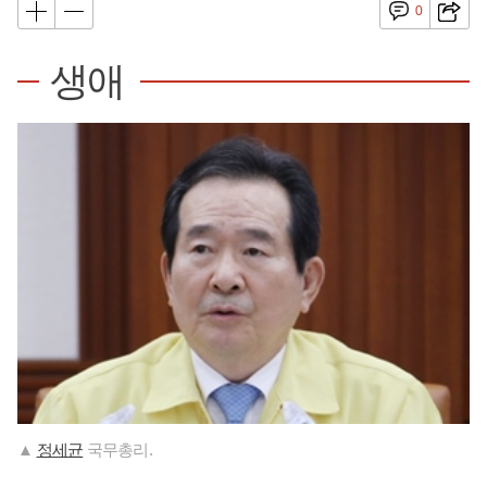
0
생애
▲
정세균
국무총리.