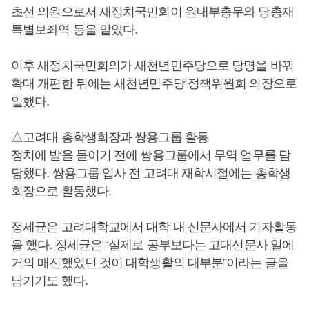
초선 의원으로서 새정치국민회이 원내부총무와 당총재
특별보좌역 등을 맡았다.
이후 새정치국민회의가 새천년민주당으로 당명을 바꿔
확대 개편한 뒤에는 새천년민주당 정책위원회 의장으로
일했다.
△고려대 총학생회장과 쌍용그룹 활동
정치에 발을 들이기 전에 쌍용그룹에서 무역 업무를 담
당했다. 쌍용그룹 입사 전 고려대 재학시절에는 총학생
회장으로 활동했다.
정세균
은 고려대학교에서 대학 내 신문사에서 기자활동
을 했다.
정세균
은 “실제로 공부보다는 고대신문사 일에
거의 매진했었던 것이 대학생활의 대부분”이라는 글을
남기기도 했다.