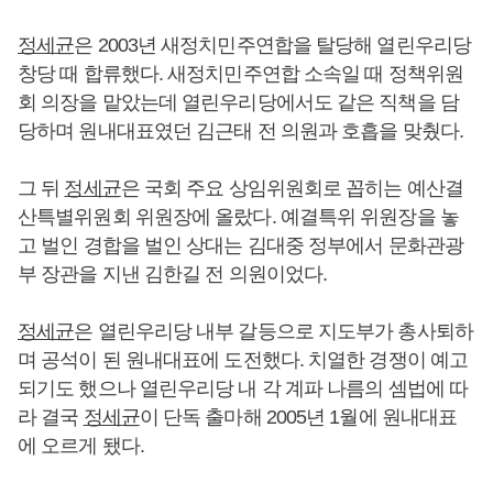
정세균
은 2003년 새정치민주연합을 탈당해 열린우리당
창당 때 합류했다. 새정치민주연합 소속일 때 정책위원
회 의장을 맡았는데 열린우리당에서도 같은 직책을 담
당하며 원내대표였던 김근태 전 의원과 호흡을 맞췄다.
그 뒤
정세균
은 국회 주요 상임위원회로 꼽히는 예산결
산특별위원회 위원장에 올랐다. 예결특위 위원장을 놓
고 벌인 경합을 벌인 상대는 김대중 정부에서 문화관광
부 장관을 지낸 김한길 전 의원이었다.
정세균
은 열린우리당 내부 갈등으로 지도부가 총사퇴하
며 공석이 된 원내대표에 도전했다. 치열한 경쟁이 예고
되기도 했으나 열린우리당 내 각 계파 나름의 셈법에 따
라 결국
정세균
이 단독 출마해 2005년 1월에 원내대표
에 오르게 됐다.