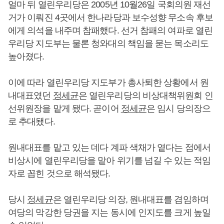
얼마 뒤 열린우리당은 2005년 10월26일 국회의원 재선
거가 이뤄진 4곳에서 한나라당과 보수성향 무소속 후보
에게 의석을 내주며 참패했다. 선거 참패의 여파로 열린
우리당 지도부는 물론 청와대의 책임을 묻는 목소리도
높아졌다.
이에 따라 열린우리당 지도부가 총사퇴한 상황에서 원
내대표였던
정세균
은 열린우리당의 비상대책위원회 인
선위원장을 맡게 됐다. 곧이어
정세균
은 임시 당의장으
로 추대됐다.
원내대표를 맡고 있는 데다 계파 색채가 옅다는 점에서
비상시에 열린우리당을 맡아 위기를 넘길 수 있는 적임
자로 꼽힌 것으로 해석됐다.
당시
정세균
은 열린우리당 의장, 원내대표를 겸임하며
여당의 막강한 당권을 지는 동시에 인지도를 크게 높일