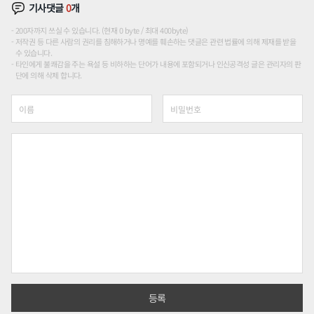
기사댓글
0
개
200자까지 쓰실 수 있습니다. (현재 0 byte / 최대 400byte)
저작권 등 다른 사람의 권리를 침해하거나 명예를 훼손하는 댓글은 관련 법률에 의해 제재를 받을
수 있습니다.
타인에게 불쾌감을 주는 욕설 등 비하하는 단어가 내용에 포함되거나 인신공격성 글은 관리자의 판
단에 의해 삭제 합니다.