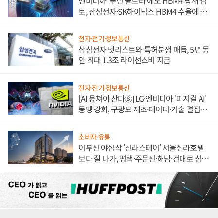
엔비디아 '루빈 울트라'에도 HBM4 탑재 검
토, 삼성전자·SK하이닉스 HBM4 수율에 주
도권 갈린다
전자·전기·정보통신
삼성전자 넷리스트와 특허분쟁 매듭, 5년 동
안 최대 1.3조 라이선스비 지급
전자·전기·정보통신
[AI 뭉쳐야 산다⑧] LG·엔비디아 '피지컬 AI'
동맹 강화, 구광모 제조·데이터·기술 결집
해 종합 로보틱스 기업으로
소비자·유통
이부진 야심작 '신라스테이' 서울신라호텔
보다 잘 나가, 평택·주문진·해남·건대로 성
장판 더 넓힌다