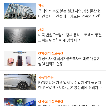
건설
국내외서 속도 붙는 원전 사업, 삼성물산·현
대건설·대우건설에 다가오는 '약속의 시간'
사회
미국 법원 "트럼프 정부 풍력 프로젝트 동결
조치는 위법", 해제 명령 내려
전자·전기·정보통신
삼성전자, 갤럭시Z 폴드8 사전예약 개통 8
월31일까지 연장
자동차·부품
BYD코리아 가격 앞세워 수입차 4위 올랐지
만, BMW·벤츠보다 높은 공임비에 소비자
불만 폭발
전자·전기·정보통신