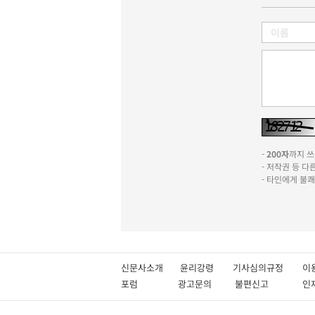
-
200자
까지 쓰실
- 저작권 등 
- 타인에게 불
신문사소개
윤리강령
기사심의규정
이
포럼
광고문의
불편신고