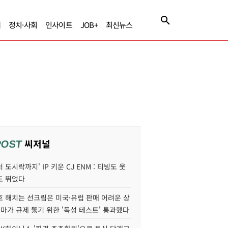
제
정치·사회
인사이트
JOB+
최신뉴스
씨저널
POST
 도시락까지' IP 키운 CJ ENM : 티빙도 웃
도 뛰었다
호 해치는 선크림은 미국·유럽 판매 어려운 상
콜마가 규제 뚫기 위한 '독성 테스트' 통과했다