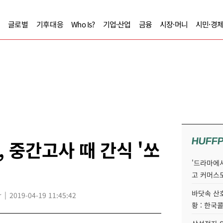
글로벌
기후대응
Who Is?
기업·산업
금융
시장·머니
시민·경
HUFF
 중간고사 때 간식 '쏘
'드라마에서
고 커머스
바닷속 산
r
2019-04-19 11:45:42
황 : 한국