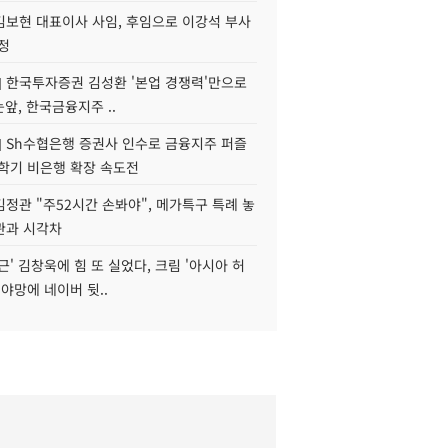
김보현 대표이사 사임, 후임으로 이강석 부사
정
] 한국투자증권 김성환 '본업 경쟁력'만으로
눈앞, 한국금융지주 ..
] Sh수협은행 증권사 인수로 금융지주 퍼즐
신학기 비은행 확장 속도전
정관 "주52시간 손봐야", 메가특구 특례 놓
관과 시각차
근' 김창욱에 힘 또 실었다, 크림 '아시아 허
 야망에 네이버 뒷..