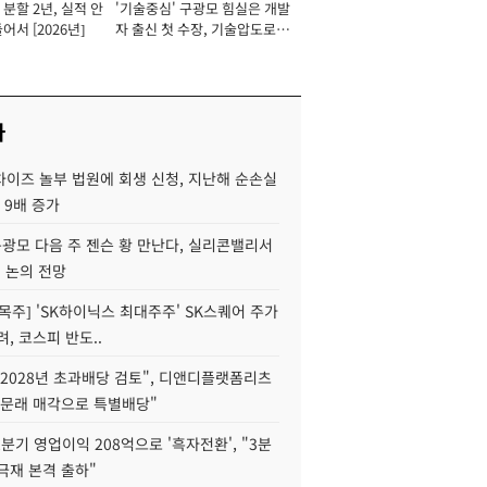
분할 2년, 실적 안
'기술중심' 구광모 힘실은 개발
이사 사장
어서 [2026년]
자 출신 첫 수장, 기술압도로
경쟁력 확보 사활 [2026년]
사
차이즈 놀부 법원에 회생 신청, 지난해 순손실
 9배 증가
구광모 다음 주 젠슨 황 만난다, 실리콘밸리서
' 논의 전망
목주] 'SK하이닉스 최대주주' SK스퀘어 주가
려, 코스피 반도..
2028년 초과배당 검토", 디앤디플랫폼리츠
 문래 매각으로 특별배당"
분기 영업이익 208억으로 '흑자전환', "3분
양극재 본격 출하"