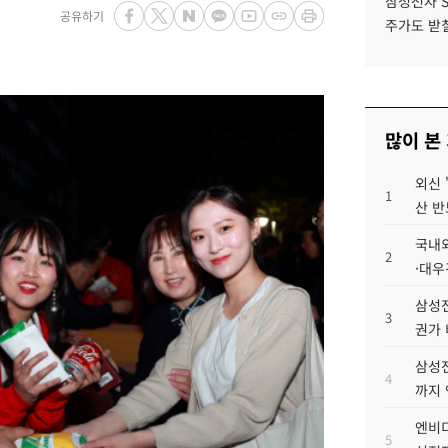
삼성전자 
공유하기
주가도 받칠
많이 본
외신 
1
산 반
국내외
2
·대우
삼성전
3
권가 
삼성전
4
까지
엔비디
5