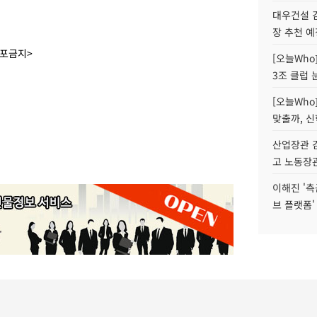
대우건설 
장 추천 예
배포금지>
[오늘Who
3조 클럽 
[오늘Who
맞출까, 
산업장관 김
고 노동장
이해진 '측
브 플랫폼'