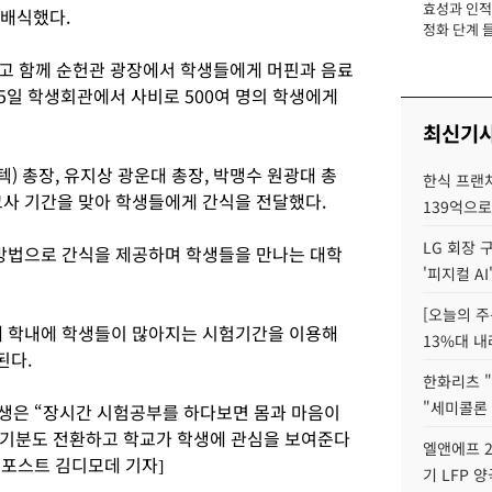
효성과 인적 
장
 배식했다.
정화 단계 들
고 함께 순헌관 광장에서 학생들에게 머핀과 음료
5일 학생회관에서 사비로 500여 명의 학생에게
최신기
 총장, 유지상 광운대 총장, 박맹수 원광대 총
한식 프랜
고사 기간을 맞아 학생들에게 간식을 전달했다.
139억으로
LG 회장 
 방법으로 간식을 제공하며 학생들을 만나는 대학
'피지컬 AI
[오늘의 주
데 학내에 학생들이 많아지는 시험기간을 이용해
13%대 내
된다.
한화리츠 "
"세미콜론
학생은 “장시간 시험공부를 하다보면 몸과 마음이
 기분도 전환하고 학교가 학생에 관심을 보여준다
엘앤에프 2
스포스트 김디모데 기자]
기 LFP 