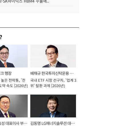
·SK하이닉스 HBM4 수율에..
?
뱅크 행장
배재규 한국투자신탁운용 대
높은 전략통, '전
국내 ETF 시장 선구자, '업계 3
표이사 사장
도약 속도 [2026년]
위' 탈환 과제 [2026년]
효성 대표이사 부회
김동명 LG에너지솔루션 대표