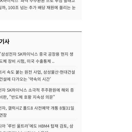
SK하이닉스 '파격 주주환원'으로 투심 달래고
까, 100조 넘는 추가 배당 재원에 쏠리는 눈
 기사
"삼성전자 SK하이닉스 중국 공장용 현지 생
도체 장비 시험, 미국 수출통제 ..
서 속도 붙는 원전 사업, 삼성물산·현대건설
건설에 다가오는 '약속의 시간'
자 SK하이닉스 소극적 주주환원에 해외 증
비판, "반도체 호황 지속성 의문"
자, 갤럭시Z 폴드8 사전예약 개통 8월31일
 연장
아 '루빈 울트라'에도 HBM4 탑재 검토, 삼