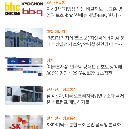
소비자·유통
치킨3사 '가맹점 상생' 비교해보니, 교촌 '영
업권 보호'·bhc '신메뉴 개발'·BBQ '원가 부
담'
화학·에너지
[김민정 기자의 '코스뽀'] 지엔씨에너지 AI 붐
에 비상발전기 호황, 안병철 친환경 에너지
발전전문기업 향한다
정치
[여론조사꽃] 민주당 당대표 선호도 정청래
30.5%·김민석 29.6%, 0.9%p 초접전
전자·전기·정보통신
삼성전자, 미국 오크리지국립연구소와 극저
온 히트펌프 개발하기로
전자·전기·정보통신
SK하이닉스 통합노조 설립 움직임 본격화,