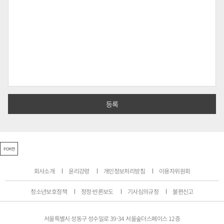
PC버전
회사소개
윤리강령
개인정보처리방침
이용자위원회
청소년보호정책
정정·반론보도
기사심의규정
불편신고
서울특별시 성동구 성수일로 39-34 서울숲더스페이스 12층