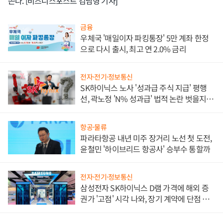
쓴다. [비즈니스포스트 김남형 기자]
금융
우체국 '매일이자 파킹통장' 5만 계좌 한정
으로 다시 출시, 최고 연 2.0% 금리
전자·전기·정보통신
SK하이닉스 노사 '성과급 주식 지급' 평행
선, 곽노정 'N% 성과급' 법적 논란 벗을지 주
목
항공·물류
파라타항공 내년 미주 장거리 노선 첫 도전,
윤철민 '하이브리드 항공사' 승부수 통할까
전자·전기·정보통신
삼성전자 SK하이닉스 D램 가격에 해외 증
권가 '고점' 시각 나와, 장기 계약에 단점 부
각