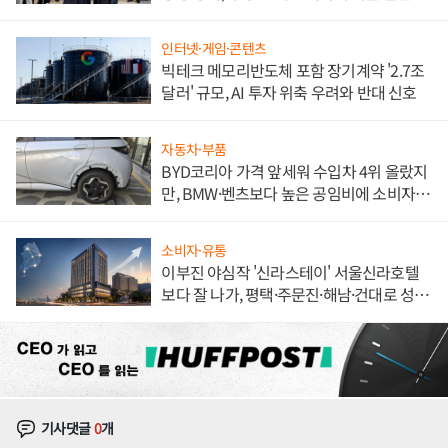
해 종합 로보틱스 기업으로
인터넷·게임·콘텐츠
빅테크 메모리반도체 포함 장기계약 '2.7조
달러' 규모, AI 투자 위축 우려와 반대 신호
자동차·부품
BYD코리아 가격 앞세워 수입차 4위 올랐지
만, BMW·벤츠보다 높은 공임비에 소비자
불만 폭발
소비자·유통
이부진 야심작 '신라스테이' 서울신라호텔
보다 잘 나가, 평택·주문진·해남·건대로 성
장판 더 넓힌다
기사댓글
0
개