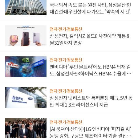
국내외서 속도 붙는 원전 사업, 삼성물산·현
대건설·대우건설에 다가오는 '약속의 시간'
전자·전기·정보통신
삼성전자, 갤럭시Z 폴드8 사전예약 개통 8
월31일까지 연장
전자·전기·정보통신
엔비디아 '루빈 울트라'에도 HBM4 탑재 검
토, 삼성전자·SK하이닉스 HBM4 수율에 주
도권 갈린다
전자·전기·정보통신
삼성전자 넷리스트와 특허분쟁 매듭, 5년 동
안 최대 1.3조 라이선스비 지급
전자·전기·정보통신
[AI 뭉쳐야 산다⑧] LG·엔비디아 '피지컬 AI'
동맹 강화, 구광모 제조·데이터·기술 결집