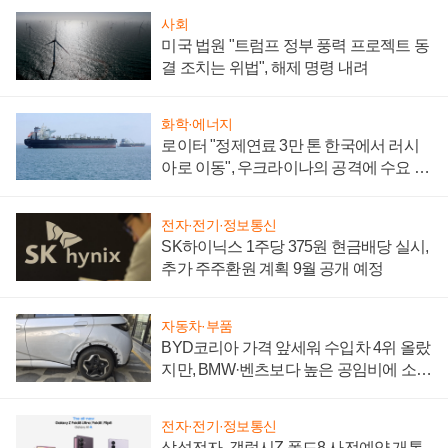
사회
미국 법원 "트럼프 정부 풍력 프로젝트 동
결 조치는 위법", 해제 명령 내려
화학·에너지
로이터 "정제연료 3만 톤 한국에서 러시
아로 이동", 우크라이나의 공격에 수요 늘
어
전자·전기·정보통신
SK하이닉스 1주당 375원 현금배당 실시,
추가 주주환원 계획 9월 공개 예정
자동차·부품
BYD코리아 가격 앞세워 수입차 4위 올랐
지만, BMW·벤츠보다 높은 공임비에 소비
자 불만 폭발
전자·전기·정보통신
삼성전자, 갤럭시Z 폴드8 사전예약 개통