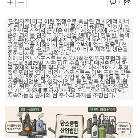
0
[편집자주] 미국 이란 전쟁으로 촉발된 전 세계적 에너
지 위기로 에너지 집약적인 철강, 석유화학, 자동차 등
대한민국 산업의 근간을 이루는 제조업계에 거대한 생
존의 과제를 던지고 있다. 산업 생태계의 명확한 `녹색
대전환(K-GX)`을 이뤄내지 못한다면 우리 기업들은
글로벌 수출 시장에서 도태될 수밖에 없는 엄중한 현
실을 마주할 수밖에 없다. 지금이 바로 제조업 생존을
위한 마지막 `골든타임`이다.
이에 비즈니스포스트는 한국사회책임투자포럼과 공
동으로 6월25일 ‘전환 없이 수출 없다, 대전환에서 한
국 경제의 미래를 찾다’라는 슬로건 아래 2026 기후경
쟁력포럼을 연다. 비즈니스포스트는 이번 포럼을 앞두
고 모두 5회에 걸쳐 우리 기업에 실질적 혜택을 줄 `탄
소중립산업법`과 철강·시멘트 등 난감축 산업을 지원
하기 위한 `전환금융`의 역할, 제조업들이 녹색전환으
로 가는 과정에 투자자 판단을 돕는 기본 규칙이 되는
지속가능성 공시의 현 주소와 과제를 조명한다.