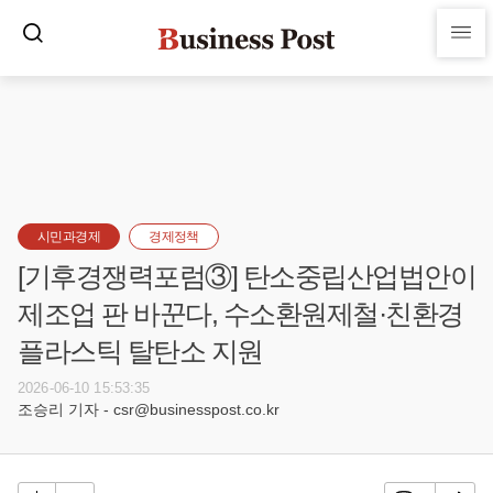
시민과경제
경제정책
[기후경쟁력포럼③] 탄소중립산업법안이
제조업 판 바꾼다, 수소환원제철·친환경
플라스틱 탈탄소 지원
2026-06-10 15:53:35
조승리 기자 - csr@businesspost.co.kr