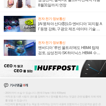
8월31일까지 연장
전자·전기·정보통신
[AI 뭉쳐야 산다⑧] LG·엔비디아 '피지컬 A
I' 동맹 강화, 구광모 제조·데이터·기술 결
집해 종합 로보틱스 기업으로
전자·전기·정보통신
엔비디아 '루빈 울트라'에도 HBM4 탑재
검토, 삼성전자·SK하이닉스 HBM4 수율
에 주도권 갈린다
기사댓글
0
개
200자까지 쓰실 수 있습니다. (현재 0 byte / 최대 400byte)
저작권 등 다른 사람의 권리를 침해하거나 명예를 훼손하는 댓글은 관련 법률에 의해 제재
를 받을 수 있습니다.
타인에게 불쾌감을 주는 욕설 등 비하하는 단어가 내용에 포함되거나 인신공격성 글은 관