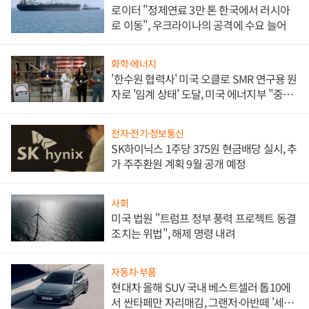
로이터 "정제연료 3만 톤 한국에서 러시아
로 이동", 우크라이나의 공격에 수요 늘어
화학·에너지
'한수원 협력사' 미국 오클로 SMR 연구용 원
자로 '임계 상태' 도달, 미국 에너지부 "중요
한 이정표"
전자·전기·정보통신
SK하이닉스 1주당 375원 현금배당 실시, 추
가 주주환원 계획 9월 공개 예정
사회
미국 법원 "트럼프 정부 풍력 프로젝트 동결
조치는 위법", 해제 명령 내려
자동차·부품
현대차 올해 SUV 국내 베스트셀러 톱10에
서 싼타페만 자리매김, 그랜저·아반떼 '세단