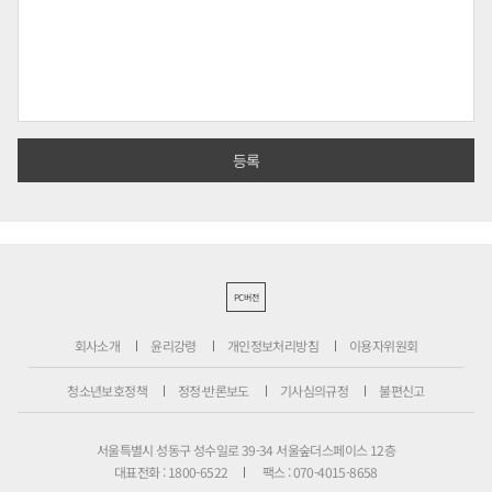
PC버전
회사소개
윤리강령
개인정보처리방침
이용자위원회
청소년보호정책
정정·반론보도
기사심의규정
불편신고
서울특별시 성동구 성수일로 39-34 서울숲더스페이스 12층
대표전화 : 1800-6522
팩스 : 070-4015-8658