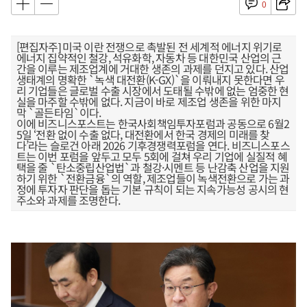
0
[편집자주] 미국 이란 전쟁으로 촉발된 전 세계적 에너지 위기로
에너지 집약적인 철강, 석유화학, 자동차 등 대한민국 산업의 근
간을 이루는 제조업계에 거대한 생존의 과제를 던지고 있다. 산업
생태계의 명확한 `녹색 대전환(K-GX)`을 이뤄내지 못한다면 우
리 기업들은 글로벌 수출 시장에서 도태될 수밖에 없는 엄중한 현
실을 마주할 수밖에 없다. 지금이 바로 제조업 생존을 위한 마지
막 `골든타임`이다.
이에 비즈니스포스트는 한국사회책임투자포럼과 공동으로 6월2
5일 ‘전환 없이 수출 없다, 대전환에서 한국 경제의 미래를 찾
다’라는 슬로건 아래 2026 기후경쟁력포럼을 연다. 비즈니스포스
트는 이번 포럼을 앞두고 모두 5회에 걸쳐 우리 기업에 실질적 혜
택을 줄 `탄소중립산업법`과 철강·시멘트 등 난감축 산업을 지원
하기 위한 `전환금융`의 역할, 제조업들이 녹색전환으로 가는 과
정에 투자자 판단을 돕는 기본 규칙이 되는 지속가능성 공시의 현
주소와 과제를 조명한다.