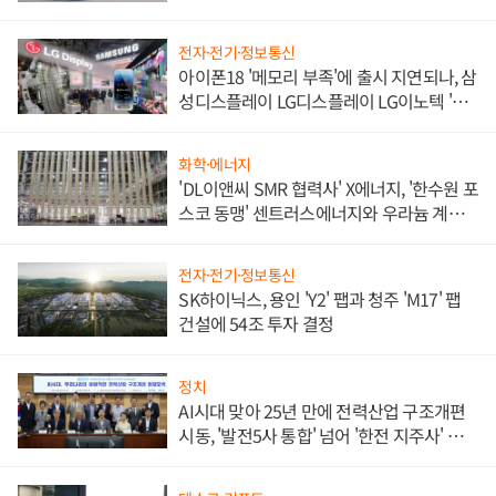
쌍끌이'로 내수 방어
전자·전기·정보통신
아이폰18 '메모리 부족'에 출시 지연되나, 삼
성디스플레이 LG디스플레이 LG이노텍 '탈
애플' 수익 다각화 속도
화학·에너지
'DL이앤씨 SMR 협력사' X에너지, '한수원 포
스코 동맹' 센트러스에너지와 우라늄 계약
체결
전자·전기·정보통신
SK하이닉스, 용인 'Y2' 팹과 청주 'M17' 팹
건설에 54조 투자 결정
정치
AI시대 맞아 25년 만에 전력산업 구조개편
시동, '발전5사 통합' 넘어 '한전 지주사' 재편
론도