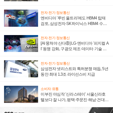
자 불만 폭발
전자·전기·정보통신
엔비디아 '루빈 울트라'에도 HBM4 탑재
검토, 삼성전자·SK하이닉스 HBM4 수율
에 주도권 갈린다
전자·전기·정보통신
[AI 뭉쳐야 산다⑧] LG·엔비디아 '피지컬 A
I' 동맹 강화, 구광모 제조·데이터·기술 결
집해 종합 로보틱스 기업으로
전자·전기·정보통신
삼성전자 넷리스트와 특허분쟁 매듭, 5년
동안 최대 1.3조 라이선스비 지급
소비자·유통
이부진 야심작 '신라스테이' 서울신라호
텔보다 잘 나가, 평택·주문진·해남·건대로
성장판 더 넓힌다