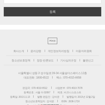
PC버전
회사소개
윤리강령
개인정보처리방침
이용자위원회
청소년보호정책
정정·반론보도
기사심의규정
불편신고
서울특별시 성동구 성수일로 39-34 서울숲더스페이스 12층
대표전화 : 1800-6522
팩스 : 070-4015-8658
편집국 : 070-4010-8512
사업본부 : 070-4010-7078
등록번호 : 서울 아 02897
제호 : 비즈니스포스트
등록일: 2013.11.13
발행·편집인 : 강석운
발행일자: 2013년 12월 2일
청소년보호책임자 : 강석운
ISSN : 2636-171X