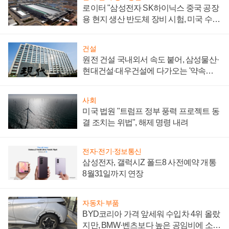
로이터 "삼성전자 SK하이닉스 중국 공장
용 현지 생산 반도체 장비 시험, 미국 수출
통제 대비"
건설
원전 건설 국내외서 속도 붙어, 삼성물산·
현대건설·대우건설에 다가오는 '약속의
시간'
사회
미국 법원 "트럼프 정부 풍력 프로젝트 동
결 조치는 위법", 해제 명령 내려
전자·전기·정보통신
삼성전자, 갤럭시Z 폴드8 사전예약 개통
8월31일까지 연장
자동차·부품
BYD코리아 가격 앞세워 수입차 4위 올랐
지만, BMW·벤츠보다 높은 공임비에 소비