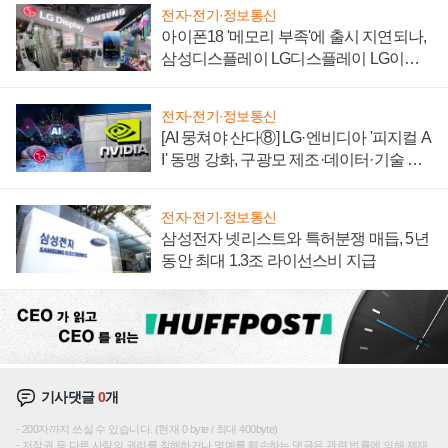
전자·전기·정보통신
아이폰18 '메모리 부족'에 출시 지연되나,
삼성디스플레이 LG디스플레이 LG이노
텍 '탈애플' 수익 다각화 속도
전자·전기·정보통신
[AI 뭉쳐야 산다⑧] LG·엔비디아 '피지컬 A
I' 동맹 강화, 구광모 제조·데이터·기술 결
집해 종합 로보틱스 기업으로
전자·전기·정보통신
삼성전자 넷리스트와 특허분쟁 매듭, 5년
동안 최대 1.3조 라이선스비 지급
기사댓글
0
개
200자까지 쓰실 수 있습니다. (현재 0 byte / 최대 400byte)
저작권 등 다른 사람의 권리를 침해하거나 명예를 훼손하는 댓글은 관련 법률에 의해 제재