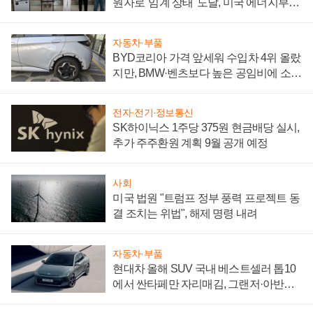
원자로 '임계 상태' 도달, 미국 에너지부
"중요한 이정표"
자동차·부품
BYD코리아 가격 앞세워 수입차 4위 올랐
지만, BMW·벤츠보다 높은 공임비에 소비
자 불만 폭발
전자·전기·정보통신
SK하이닉스 1주당 375원 현금배당 실시,
추가 주주환원 계획 9월 공개 예정
사회
미국 법원 "트럼프 정부 풍력 프로젝트 동
결 조치는 위법", 해제 명령 내려
자동차·부품
현대차 올해 SUV 국내 베스트셀러 톱10
에서 싼타페만 자리매김, 그랜저·아반떼
'세단 쌍끌이'로 내수 방어