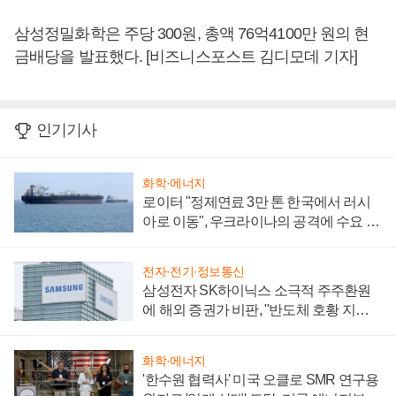
삼성정밀화학은 주당 300원, 총액 76억4100만 원의 현
금배당을 발표했다. [비즈니스포스트 김디모데 기자]
인기기사
화학·에너지
로이터 "정제연료 3만 톤 한국에서 러시
아로 이동", 우크라이나의 공격에 수요 늘
어
전자·전기·정보통신
삼성전자 SK하이닉스 소극적 주주환원
에 해외 증권가 비판, "반도체 호황 지속
성 의문"
화학·에너지
'한수원 협력사' 미국 오클로 SMR 연구용