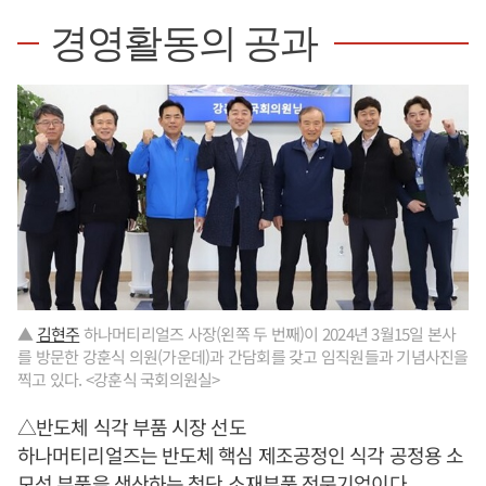
경영활동의 공과
▲
김현주
하나머티리얼즈 사장(왼쪽 두 번째)이 2024년 3월15일 본사
를 방문한 강훈식 의원(가운데)과 간담회를 갖고 임직원들과 기념사진을
찍고 있다. <강훈식 국회의원실>
△반도체 식각 부품 시장 선도
하나머티리얼즈는 반도체 핵심 제조공정인 식각 공정용 소
모성 부품을 생산하는 첨단 소재부품 전문기업이다.