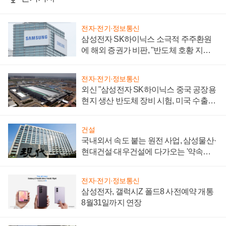
전자·전기·정보통신
삼성전자 SK하이닉스 소극적 주주환원
에 해외 증권가 비판, "반도체 호황 지속
성 의문"
전자·전기·정보통신
외신 "삼성전자 SK하이닉스 중국 공장용
현지 생산 반도체 장비 시험, 미국 수출통
제 대비"
건설
국내외서 속도 붙는 원전 사업, 삼성물산·
현대건설·대우건설에 다가오는 '약속의
시간'
전자·전기·정보통신
삼성전자, 갤럭시Z 폴드8 사전예약 개통
8월31일까지 연장