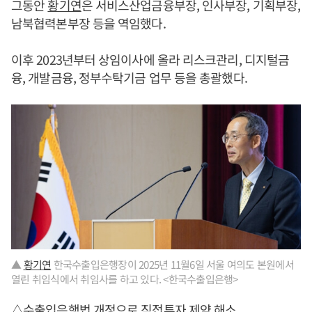
그동안
황기연
은 서비스산업금융부장, 인사부장, 기획부장,
남북협력본부장 등을 역임했다.
이후 2023년부터 상임이사에 올라 리스크관리, 디지털금
융, 개발금융, 정부수탁기금 업무 등을 총괄했다.
▲
황기연
한국수출입은행장이 2025년 11월6일 서울 여의도 본원에서
열린 취임식에서 취임사를 하고 있다. <한국수출입은행>
△수출입은행법 개정으로 직접투자 제약 해소