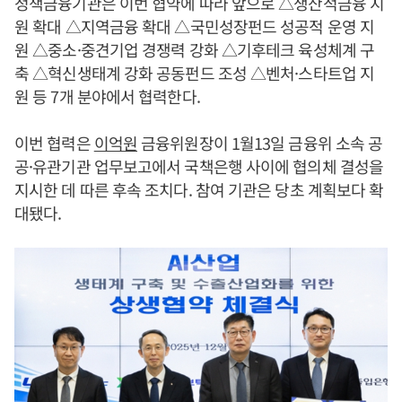
정책금융기관은 이번 협약에 따라 앞으로 △생산적금융 지
원 확대 △지역금융 확대 △국민성장펀드 성공적 운영 지
원 △중소·중견기업 경쟁력 강화 △기후테크 육성체계 구
축 △혁신생태계 강화 공동펀드 조성 △벤처·스타트업 지
원 등 7개 분야에서 협력한다.
이번 협력은
이억원
금융위원장이 1월13일 금융위 소속 공
공·유관기관 업무보고에서 국책은행 사이에 협의체 결성을
지시한 데 따른 후속 조치다. 참여 기관은 당초 계획보다 확
대됐다.