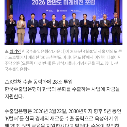
▲
황기연
한국수출입은행장(가운데)이 2026년 4월30일 서울 여의도 콘
래드호텔에서 개최한 ‘2026 한반도 미래비전포럼’에서 이인영 더불어민
주당 의원(오른쪽 다섯 번째) 등 참석자들과 기념사진을 찍고 있다. <한
국수출입은행>
△K컬처 수출 동력화에 28조 투입
한국수출입은행이 한국의 문화를 수출하는 사업에 자금을
지원한다.
수출입은행은 2026년 3월22일, 2030년까지 향후 5년 동안
‘K컬처’를 한국 경제의 새로운 수출 동력으로 육성하기 위
해 28조 원의 금융을 지원하겠다고 밝혔다. 수은이 정의하