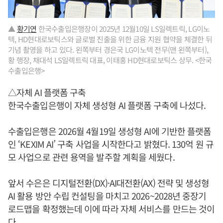
▲
황기연
한국수출입은행장이 2025년 12월10일 LS일렉트릭, LG이노
텍, HD현대로보틱스와 글로벌 진출을 위한 금융 지원 협약을 체결한 뒤
기념 촬영을 하고 있다. 왼쪽부터 경은국 LG이노텍 전무(맨 왼쪽부터),
황 행장, 채대석 LS일렉트릭 대표, 이태홍 HD현대로보틱스 상무. <한국
수출입은행>
△자체 AI 플랫폼 구축
한국수출입은행이 자체 생성형 AI 플랫폼 구축에 나섰다.
수출입은행은 2026월 4월19일 생성형 AI에 기반한 플랫폼
인 ‘KEXIM AI’ 구축 사업을 시작한다고 밝혔다. 130억 원 규
모 사업으로 관련 용역을 발주할 계획을 세웠다.
앞서 수은은 디지털전환(DX)·AI대전환(AX) 전략 및 생성형
AI 활용 방안 수립 컨설팅을 마치고 2026~2028년 중장기
로드맵을 확정했는데 이에 따라 자체 서비스를 만드는 것이
다.