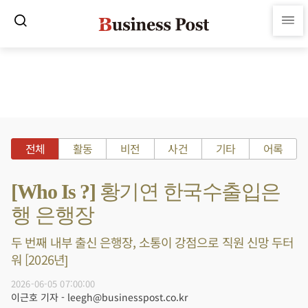
전체
활동
비전
사건
기타
어록
[Who Is ?] 황기연 한국수출입은
행 은행장
두 번째 내부 출신 은행장, 소통이 강점으로 직원 신망 두터
워 [2026년]
2026-06-05 07:00:00
이근호 기자 - leegh@businesspost.co.kr