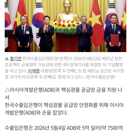
▲
황기연
한국수출입은행장(맨 왼쪽)이 2026년 4월22일 베트남 원전
프로젝트 금융협력 가능성에 관한 4자 양해각서를 체결한 뒤 기념촬영
을 하고 있다.
이재명
대통령(왼쪽 두 번째), 또 럼 베트남 공산당 서기장
겸 국가주석(오른쪽 두 번째)도 함께 하고 있다. <한국수출입은행>
△아시아개발은행(ADB)과 핵심광물 공급망 금융 지원 나
서
한국수출입은행이 핵심광물 공급망 안정화를 위해 아시아
개발은행(ADB)와 손을 잡았다.
수출입은행은 2026년 5월4일 ADB와 5억 달러(약 7500억