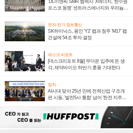
'DL이앤씨 SMR 협력사' X에너지, '한수원
포스코 동맹' 센트러스에너지와 우라늄
계약 체결
전자·전기·정보통신
SK하이닉스, 용인 'Y2' 팹과 청주 'M17' 팹
건설에 54조 투자 결정
데스크 리포트
[데스크리포트 8월] 무더운 입추에 든 생
각, 제약바이오 하반기 훈풍 기대한다
정치
AI시대 맞아 25년 만에 전력산업 구조개
편 시동, '발전5사 통합' 넘어 '한전 지주사'
재편론도