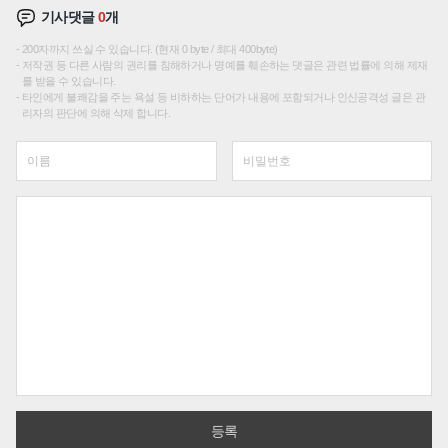
기사댓글
0
개
200자까지 쓰실 수 있습니다. (현재 0 byte / 최대 400byte)
저작권 등 다른 사람의 권리를 침해하거나 명예를 훼손하는 댓글은 관련 법률에 의해 제재
를 받을 수 있습니다.
타인에게 불쾌감을 주는 욕설 등 비하하는 단어가 내용에 포함되거나 인신공격성 글은 관
리자의 판단에 의해 삭제 합니다.