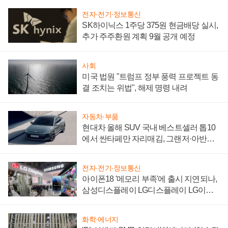
전자·전기·정보통신
SK하이닉스 1주당 375원 현금배당 실시,
추가 주주환원 계획 9월 공개 예정
사회
미국 법원 "트럼프 정부 풍력 프로젝트 동
결 조치는 위법", 해제 명령 내려
자동차·부품
현대차 올해 SUV 국내 베스트셀러 톱10
에서 싼타페만 자리매김, 그랜저·아반떼
'세단 쌍끌이'로 내수 방어
전자·전기·정보통신
아이폰18 '메모리 부족'에 출시 지연되나,
삼성디스플레이 LG디스플레이 LG이노
텍 '탈애플' 수익 다각화 속도
화학·에너지