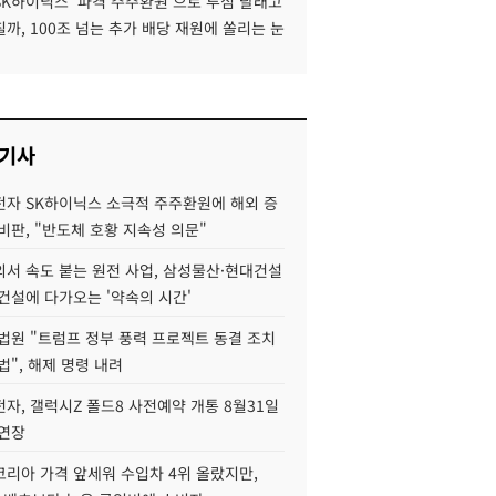
SK하이닉스 '파격 주주환원'으로 투심 달래고
까, 100조 넘는 추가 배당 재원에 쏠리는 눈
 기사
자 SK하이닉스 소극적 주주환원에 해외 증
비판, "반도체 호황 지속성 의문"
서 속도 붙는 원전 사업, 삼성물산·현대건설
건설에 다가오는 '약속의 시간'
법원 "트럼프 정부 풍력 프로젝트 동결 조치
법", 해제 명령 내려
자, 갤럭시Z 폴드8 사전예약 개통 8월31일
 연장
코리아 가격 앞세워 수입차 4위 올랐지만,