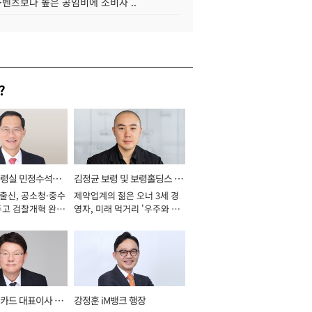
·벤츠보다 높은 공임비에 소비자 ..
?
통령실 민정수석비
김정균 보령 및 보령홀딩스 대
 출신, 공소청·중수
제약업계의 젊은 오너 3세 경
표이사 사장
두고 검찰개혁 완수
영자, 미래 먹거리 '우주와 헬
년]
스케어' 공들여 [2026년]
카드 대표이사 사
강정훈 iM뱅크 행장