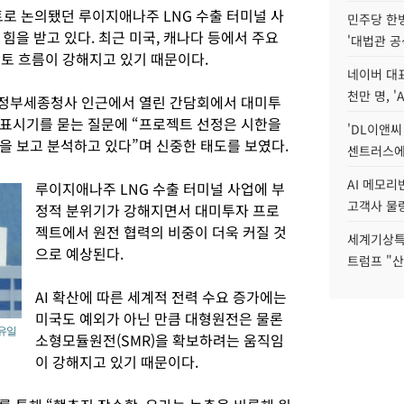
로 논의됐던 루이지애나주 LNG 수출 터미널 사
민주당 한
힘을 받고 있다. 최근 미국, 캐나다 등에서 주요
'대법관 공
검토 흐름이 강해지고 있기 때문이다.
네이버 대표
천만 명, 'A
 정부세종청사 인근에서 열린 간담회에서 대미투
표시기를 묻는 질문에 “프로젝트 선정은 시한을
'DL이앤씨
을 보고 분석하고 있다”며 신중한 태도를 보였다.
센트러스에
AI 메모
루이지애나주 LNG 수출 터미널 사업에 부
고객사 물량
정적 분위기가 강해지면서 대미투자 프로
젝트에서 원전 협력의 비중이 더욱 커질 것
세계기상특
으로 예상된다.
트럼프 "산
AI 확산에 따른 세계적 전력 수요 증가에는
미국도 예외가 아닌 만큼 대형원전은 물론
유일
소형모듈원전(SMR)을 확보하려는 움직임
이 강해지고 있기 때문이다.