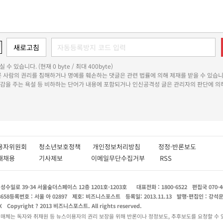
 수 있습니다. (현재 0 byte / 최대 400byte)
다른 사람의 권리를 침해하거나 명예를 훼손하는 댓글은 관련 법률에 의해 제재를 받을 수 있습니
쾌감을 주는 욕설 등 비하하는 단어가 내용에 포함되거나 인신공격성 글은 관리자의 판단에 의해
용자위원회
청소년보호정책
개인정보처리방침
정정·반론보도
인재채용
기사제보
이메일무단수집거부
RSS
수일로 39-34 서울숲더스페이스 12층 1201호-1203호
대표전화 : 1800-6522
편집국 070-4
8658
등록번호 : 서울 아 02897
제호: 비즈니스포스트
등록일: 2013.11.13
발행·편집인 : 강석
X
Copyright ? 2013 비즈니스포스트. All rights reserved.
 매체는 독자와 취재원 등 뉴스이용자의 권리 보장을 위해 반론이나 정정보도, 추후보도를 요청할 수 