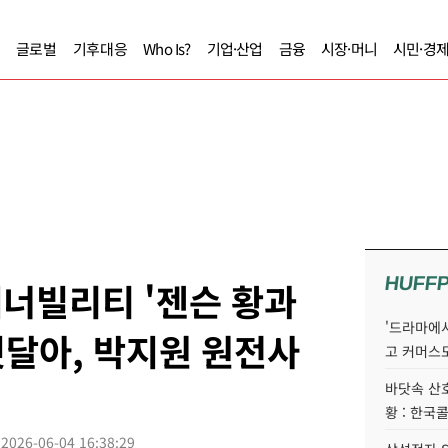
글로벌
기후대응
Who Is?
기업·산업
금융
시장·머니
시민·경
HUFF
에너빌리티 '젠슨 황과
'드라마에서
잇달아, 박지원 원전사
고 커머스
바닷속 산
황 : 한국
2026-06-04 16:38:29