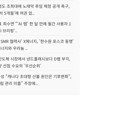
병도 조희대에 노태악 후임 제청 공개 촉구,
석 5개월'에 여권 압..
 최수연 "'AI 탭' 한 달 만에 월간 사용자 1
I 브리핑'..
 SMR 협력사' X에너지, '한수원 포스코 동맹'
너지와 우라늄 ..
리반도체 시장에서 낸드플래시보다 D램 부각,
 선점 수요의 '우선순위'
성 "캐나다 초대형 산불 원인은 기후변화",
림 관리 미흡" 주장에..