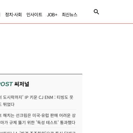
제
정치·사회
인사이트
JOB+
최신뉴스
씨저널
POST
 도시락까지' IP 키운 CJ ENM : 티빙도 웃
도 뛰었다
호 해치는 선크림은 미국·유럽 판매 어려운 상
콜마가 규제 뚫기 위한 '독성 테스트' 통과했다