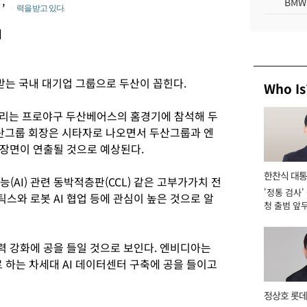
,
BMW
력을 받고 있다.
계
 받는 국내 대기업 그룹으로 두산이 꼽힌다.
Who Is
 열리는 프로야구 두산베어스의 홈경기에 참석해 두
그룹 회장은 시타자로 나오면서 두산그룹과 엔
장면이 연출될 것으로 예상된다.
한찬식 대
(AI) 관련 동박적층판(CCL) 같은 고부가가치 전
'정통 검사'
서관
와 로봇 AI 협업 등에 관심이 높은 것으로 알
청 출범 앞
맡아 [2026
 강화에 공을 들일 것으로 보인다. 엔비디아는
 하는 차세대 AI 데이터센터 구축에 공을 들이고
정상호 롯데