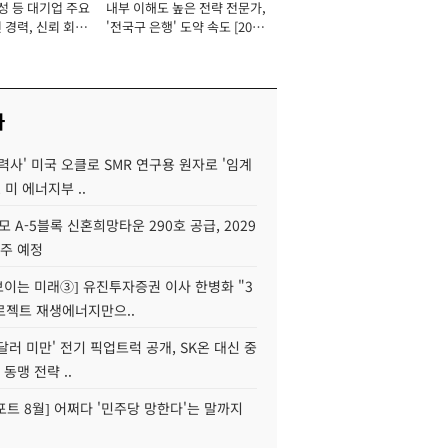
성 등 대기업 주요
내부 이해도 높은 전략 전문가,
 경력, 신뢰 회복
'전국구 은행' 도약 속도 [2026
[2026년]
년]
사
력사' 미국 오클로 SMR 연구용 원자로 '임계
 미 에너지부 ..
모 A-5블록 신혼희망타운 290호 공급, 2029
입주 예정
 보이는 미래③] 유진투자증권 이사 한병화 "3
로젝트 재생에너지만으..
 달러 미만' 전기 픽업트럭 공개, SK온 대신 중
 동맹 전략 ..
트 8월] 어쩌다 '민주당 망한다'는 말까지