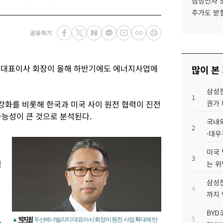
삼성전자 
주가도 받칠
공유하기
대표이사 회장이 올해 하반기에도 에너지사업에
많이 본
삼성전
1
화를 비롯해 한국과 미국 사이 원전 협력이 진전
권가 
가능성이 큰 것으로 분석된다.
국내외
2
·대우
미국 
3
식
는 위
삼성전
4
까지
겹
BYD
5
박지원
▲
두산에너빌리티 대표이사 회장이 원전 사업 확대에 탄