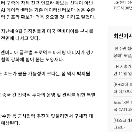
터 구축에 자체 전력 인프라 확보는 선택이 아닌
LG·현대·삼
장
카드사 30년
 AI 데이터센터는 기존 데이터센터보다 높은 수준
에 '초집중' 
력 인프라 확보가 더욱 중요할 것”이라고 말했다.
 지난해 9월 임직원들과 미국 엔비디아를 본사를
최신기
 전면에 나서고 있다.
'한수원 협
황 엔비디아 글로벌 프로덕트 마케팅 매니저가 경기
상태' 도달,
 협력 강화에 힘이 붙는 모양새다.
LH 시흥거
도 속도가 붙을 가능성이 크다는 점 역시
박지원
년 11월 
[K-GX에
대 메가프
중국 간 전략적 투자의 운영 및 관리를 위한 특별
포드 '3만
국 CATL과
 잠수함 등 군사협력 추진이 맞물리면서 구체적 대
[데스크리포
 예상된다.
나오나