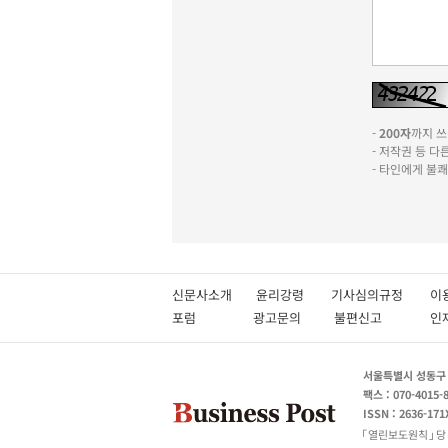
-
200자
까지 쓰실
- 저작권 등 
- 타인에게 불
신문사소개
윤리강령
기사심의규정
이
포럼
광고문의
불편신고
서울특별시 성동구 성
팩스 : 070-4015-
ISSN : 2636-171
열린보도원칙
당