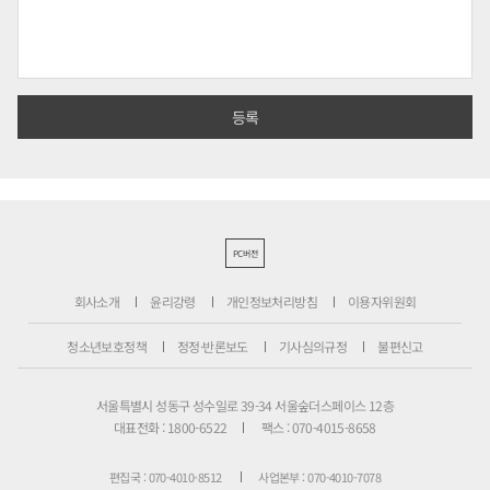
PC버전
회사소개
윤리강령
개인정보처리방침
이용자위원회
청소년보호정책
정정·반론보도
기사심의규정
불편신고
서울특별시 성동구 성수일로 39-34 서울숲더스페이스 12층
대표전화 : 1800-6522
팩스 : 070-4015-8658
편집국 : 070-4010-8512
사업본부 : 070-4010-7078