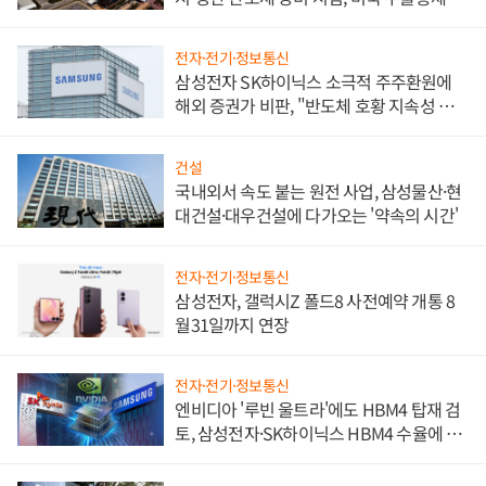
비"
전자·전기·정보통신
삼성전자 SK하이닉스 소극적 주주환원에
해외 증권가 비판, "반도체 호황 지속성 의
문"
건설
국내외서 속도 붙는 원전 사업, 삼성물산·현
대건설·대우건설에 다가오는 '약속의 시간'
전자·전기·정보통신
삼성전자, 갤럭시Z 폴드8 사전예약 개통 8
월31일까지 연장
전자·전기·정보통신
엔비디아 '루빈 울트라'에도 HBM4 탑재 검
토, 삼성전자·SK하이닉스 HBM4 수율에 주
도권 갈린다