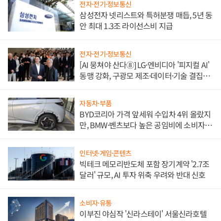
전자·전기·정보통신
삼성전자 넷리스트와 특허분쟁 매듭, 5년 동
안 최대 1.3조 라이선스비 지급
전자·전기·정보통신
[AI 뭉쳐야 산다⑧] LG·엔비디아 '피지컬 AI'
동맹 강화, 구광모 제조·데이터·기술 결집
해 종합 로보틱스 기업으로
자동차·부품
BYD코리아 가격 앞세워 수입차 4위 올랐지
만, BMW·벤츠보다 높은 공임비에 소비자
불만 폭발
인터넷·게임·콘텐츠
빅테크 메모리반도체 포함 장기계약 '2.7조
달러' 규모, AI 투자 위축 우려와 반대 신호
소비자·유통
이부진 야심작 '신라스테이' 서울신라호텔