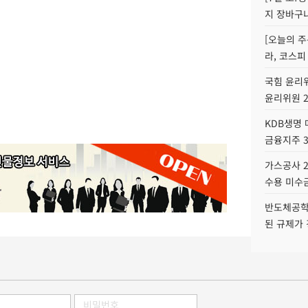
지 장바구
[오늘의 주
라, 코스피
국힘 윤리위
윤리위원 
KDB생명
금융지주 
가스공사 2
수용 미수금
반도체공학
된 규제가 