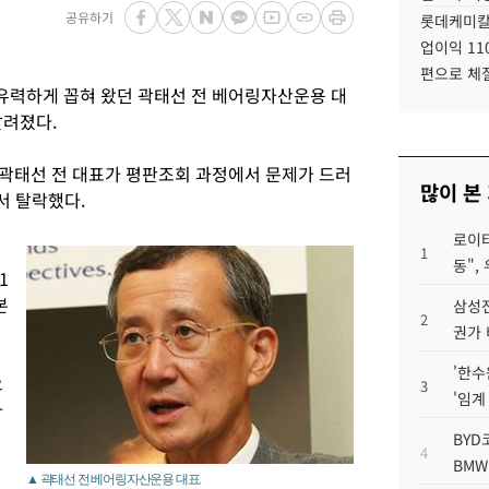
공유하기
롯데케미칼
업이익 11
편으로 체
유력하게 꼽혀 왔던 곽태선 전 베어링자산운용 대
알려졌다.
곽태선 전 대표가 평판조회 과정에서 문제가 드러
많이 본
서 탈락했다.
로이터
1
동",
1
본
삼성전
2
권가 
'한수
으
3
'임계
아
BYD
4
BMW
▲ 곽태선 전 베어링자산운용 대표.