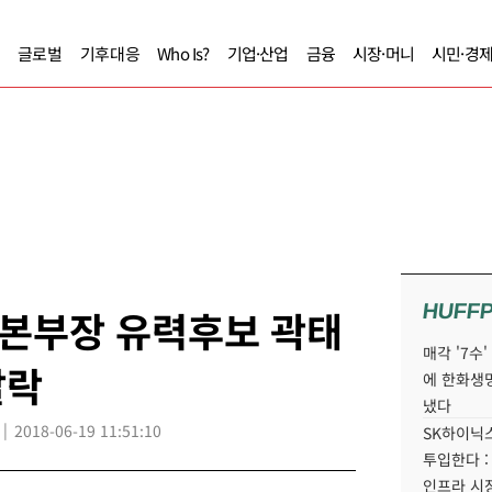
글로벌
기후대응
Who Is?
기업·산업
금융
시장·머니
시민·경
HUFF
본부장 유력후보 곽태
매각 '7수
탈락
에 한화생
냈다
2018-06-19 11:51:10
SK하이닉스
투입한다 :
인프라 시