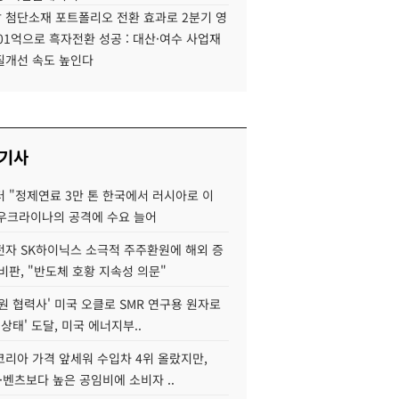
 첨단소재 포트폴리오 전환 효과로 2분기 영
01억으로 흑자전환 성공 : 대산·여수 사업재
질개선 속도 높인다
 기사
 "정제연료 3만 톤 한국에서 러시아로 이
 우크라이나의 공격에 수요 늘어
자 SK하이닉스 소극적 주주환원에 해외 증
비판, "반도체 호황 지속성 의문"
원 협력사' 미국 오클로 SMR 연구용 원자로
 상태' 도달, 미국 에너지부..
코리아 가격 앞세워 수입차 4위 올랐지만,
·벤츠보다 높은 공임비에 소비자 ..