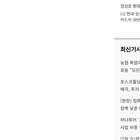
정상호 롯데
LG·현대·삼
장
카드사 30년
에 '초집중' 
최신기
농협 폭염과
호동 "모든
포스코홀딩
매각, 투자
[현장] 컴
장벽 낮춘 
하나투어 '
사업 비중 
[7일 오!