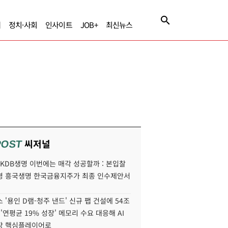
제
정치·사회
인사이트
JOB+
최신뉴스
씨저널
POST
' KDB생명 이번에는 매각 성공할까 : 본입찰
명 흥국생명 한국금융지주가 최종 인수제안서
 '용인 D램-청주 낸드' 신규 팹 건설에 54조
 '연평균 19% 성장' 메모리 수요 대응해 AI
장 핵심플레이어로