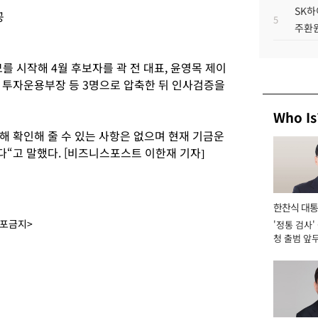
SK하
공
5
주환원
 시작해 4월 후보자를 곽 전 대표, 윤영목 제이
 투자운용부장 등 3명으로 압축한 뒤 인사검증을
Who Is
 확인해 줄 수 있는 사항은 없으며 현재 기금운
“고 말했다. [비즈니스포스트 이한재 기자]
한찬식 대
배포금지>
'정통 검사'
서관
청 출범 앞
맡아 [2026