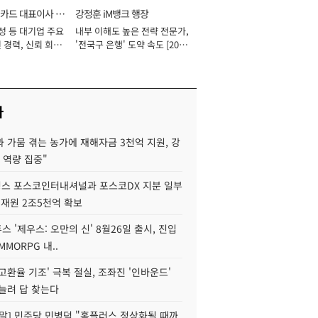
카드 대표이사 사
강정훈 iM뱅크 행장
성 등 대기업 주요
내부 이해도 높은 전략 전문가,
 경력, 신뢰 회복
'전국구 은행' 도약 속도 [2026
[2026년]
년]
사
 가뭄 겪는 농가에 재해자금 3천억 지원, 강
 역량 집중"
스 포스코인터내셔널과 포스코DX 지분 일부
 재원 2조5천억 확보
투스 '제우스: 오만의 신' 8월26일 출시, 진입
MMORPG 내..
고환율 기조' 극복 절실, 조좌진 '인바운드'
늘려 답 찾는다
정말] 민주당 민병덕 "홈플러스 정상화될 때까