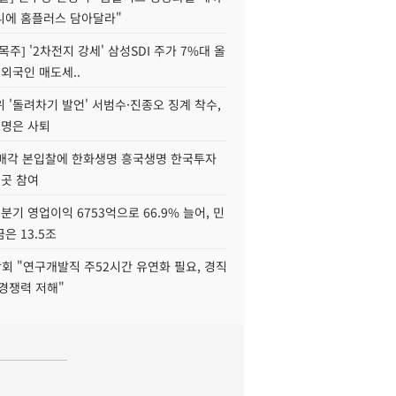
니에 홈플러스 담아달라"
목주] '2차전지 강세' 삼성SDI 주가 7%대 올
 외국인 매도세..
 '돌려차기 발언' 서범수·진종오 징계 착수,
2명은 사퇴
 매각 본입찰에 한화생명 흥국생명 한국투자
3곳 참여
분기 영업이익 6753억으로 66.9% 늘어, 민
은 13.5조
회 "연구개발직 주52시간 유연화 필요, 경직
경쟁력 저해"