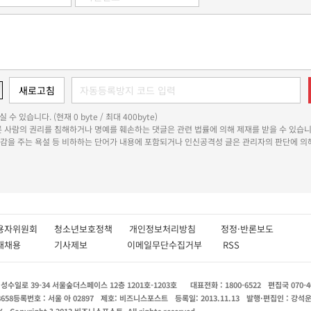
 수 있습니다. (현재 0 byte / 최대 400byte)
다른 사람의 권리를 침해하거나 명예를 훼손하는 댓글은 관련 법률에 의해 제재를 받을 수 있습니
쾌감을 주는 욕설 등 비하하는 단어가 내용에 포함되거나 인신공격성 글은 관리자의 판단에 의해
용자위원회
청소년보호정책
개인정보처리방침
정정·반론보도
인재채용
기사제보
이메일무단수집거부
RSS
수일로 39-34 서울숲더스페이스 12층 1201호-1203호
대표전화 : 1800-6522
편집국 070-4
8658
등록번호 : 서울 아 02897
제호: 비즈니스포스트
등록일: 2013.11.13
발행·편집인 : 강석
X
Copyright ? 2013 비즈니스포스트. All rights reserved.