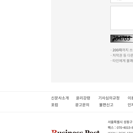
-
200자
까지 쓰실
- 저작권 등 
- 타인에게 불
신문사소개
윤리강령
기사심의규정
이
포럼
광고문의
불편신고
서울특별시 성동구 성
팩스 : 070-4015-
ISSN : 2636-171