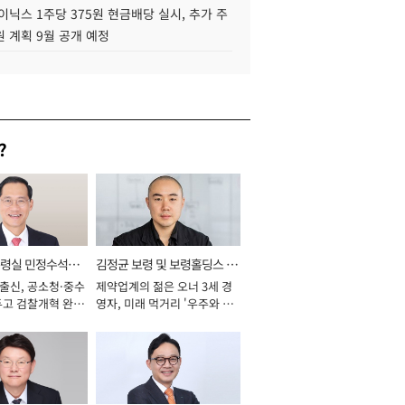
이닉스 1주당 375원 현금배당 실시, 추가 주
 계획 9월 공개 예정
?
통령실 민정수석비
김정균 보령 및 보령홀딩스 대
 출신, 공소청·중수
제약업계의 젊은 오너 3세 경
표이사 사장
두고 검찰개혁 완수
영자, 미래 먹거리 '우주와 헬
년]
스케어' 공들여 [2026년]