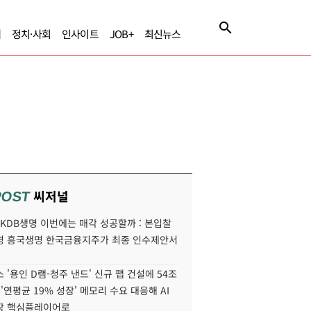
제
정치·사회
인사이트
JOB+
최신뉴스
씨저널
POST
' KDB생명 이번에는 매각 성공할까 : 본입찰
명 흥국생명 한국금융지주가 최종 인수제안서
 '용인 D램-청주 낸드' 신규 팹 건설에 54조
 '연평균 19% 성장' 메모리 수요 대응해 AI
장 핵심플레이어로