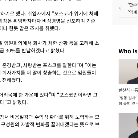
'한수
5
'임계
납하기로 했다. 취임사에서 “포스코가 위기에 처해
T 회장은 취임하자마자 비상경영을 선포하며 기준
이나 한듯 같은 조처를 취했다.
8일 임원회의에서 회사가 처한 상황 등을 고려해 소
금 30%를 반납하겠다고 밝혔다.
Who Is
 존경받고, 사랑받는 포스코를 말한다”며 "이는
내 회사가치를 더 많이 창출하는 것으로 임원들이
 전해졌다.
한찬식 대
 어려움에 한 가운데 있다”며 “포스코인이라면 그
'정통 검사'
서관
다”고 밝혔다.
청 출범 앞
맡아 [2026
장서 비용절감과 수익성 확대를 위해 노력하는 모
 구성원의 자발적 변화를 끌어내겠다는 뜻으로 보