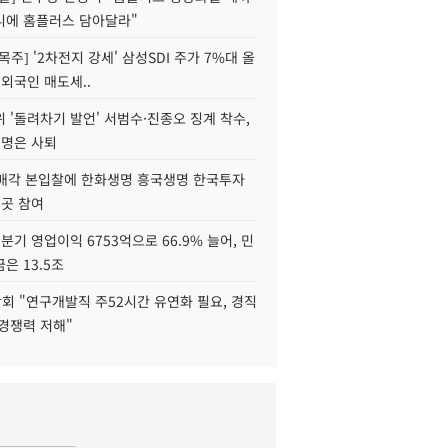
니에 홈플러스 담아달라"
목주] '2차전지 강세' 삼성SDI 주가 7%대 올
 외국인 매도세..
 '돌려차기 발언' 서범수·진종오 징계 착수,
2명은 사퇴
 매각 본입찰에 한화생명 흥국생명 한국투자
3곳 참여
분기 영업이익 6753억으로 66.9% 늘어, 민
은 13.5조
회 "연구개발직 주52시간 유연화 필요, 경직
경쟁력 저해"