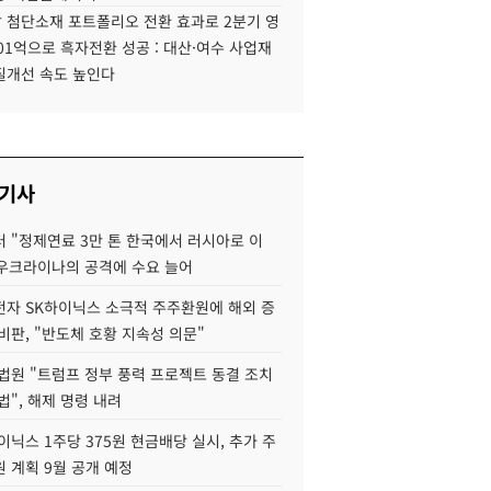
 첨단소재 포트폴리오 전환 효과로 2분기 영
01억으로 흑자전환 성공 : 대산·여수 사업재
질개선 속도 높인다
 기사
 "정제연료 3만 톤 한국에서 러시아로 이
 우크라이나의 공격에 수요 늘어
자 SK하이닉스 소극적 주주환원에 해외 증
비판, "반도체 호황 지속성 의문"
법원 "트럼프 정부 풍력 프로젝트 동결 조치
법", 해제 명령 내려
이닉스 1주당 375원 현금배당 실시, 추가 주
 계획 9월 공개 예정