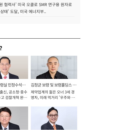
원 협력사' 미국 오클로 SMR 연구용 원자로
 상태' 도달, 미국 에너지부..
?
통령실 민정수석비
김정균 보령 및 보령홀딩스 대
 출신, 공소청·중수
제약업계의 젊은 오너 3세 경
표이사 사장
두고 검찰개혁 완수
영자, 미래 먹거리 '우주와 헬
년]
스케어' 공들여 [2026년]