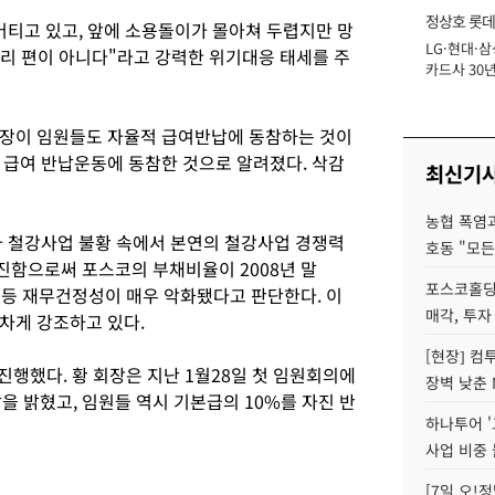
정상호 롯데
버티고 있고, 앞에 소용돌이가 몰아쳐 두렵지만 망
LG·현대·삼
장
우리 편이 아니다"라고 강력한 위기대응 태세를 주
카드사 30년
에 '초집중' 
사장이 임원들도 자율적 급여반납에 동참하는 것이
 급여 반납운동에 동참한 것으로 알려졌다. 삭감
최신기
농협 폭염과
가 철강사업 불황 속에서 본연의 철강사업 경쟁력
호동 "모든
함으로써 포스코의 부채비율이 2008년 말
포스코홀딩
는 등 재무건정성이 매우 악화됐다고 판단한다. 이
매각, 투자
차게 강조하고 있다.
[현장] 컴
진행했다. 황 회장은 지난 1월28일 첫 임원회의에
장벽 낮춘 
을 밝혔고, 임원들 역시 기본급의 10%를 자진 반
하나투어 '
사업 비중 
[7일 오!