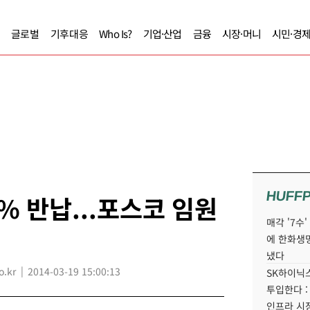
글로벌
기후대응
Who Is?
기업·산업
금융
시장·머니
시민·경
HUFF
% 반납...포스코 임원
매각 '7수
에 한화생
냈다
.kr
2014-03-19 15:00:13
SK하이닉스
투입한다 :
인프라 시