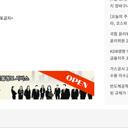
지 장바구
[오늘의 주
배포금지>
라, 코스피
국힘 윤리위
윤리위원 
KDB생명
금융지주 
가스공사 2
수용 미수금
반도체공학
된 규제가 