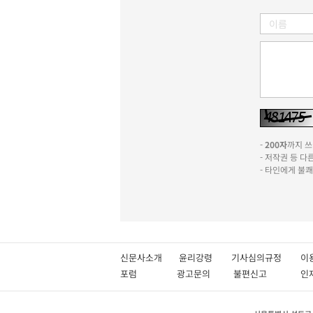
-
200자
까지 쓰실
- 저작권 등 
- 타인에게 불
신문사소개
윤리강령
기사심의규정
이
포럼
광고문의
불편신고