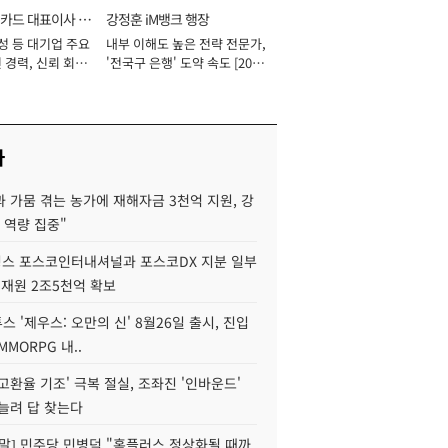
카드 대표이사 사
강정훈 iM뱅크 행장
성 등 대기업 주요
내부 이해도 높은 전략 전문가,
 경력, 신뢰 회복
'전국구 은행' 도약 속도 [2026
[2026년]
년]
사
 가뭄 겪는 농가에 재해자금 3천억 지원, 강
 역량 집중"
스 포스코인터내셔널과 포스코DX 지분 일부
 재원 2조5천억 확보
투스 '제우스: 오만의 신' 8월26일 출시, 진입
MMORPG 내..
고환율 기조' 극복 절실, 조좌진 '인바운드'
늘려 답 찾는다
정말] 민주당 민병덕 "홈플러스 정상화될 때까