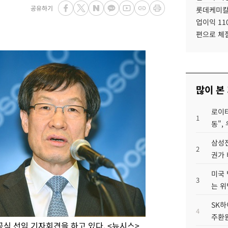
공유하기
롯데케미칼
업이익 11
편으로 체
많이 본
로이터
1
동",
삼성전
2
권가 
미국 
3
는 위
SK하
4
주환원
공식 선임 기자회견을 하고 있다. <뉴시스>