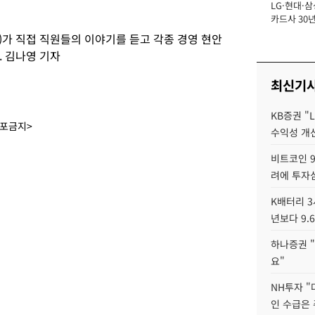
LG·현대·삼
장
카드사 30년
뢰 회복에 
)가 직접 직원들의 이야기를 듣고 각종 경영 현안
제재 '부담' 
. 김나영 기자
최신기
KB증권 "
배포금지>
수익성 개선
비트코인 9
려에 투자
K배터리 3
년보다 9.
하나증권 "
요"
NH투자 "
인 수급은