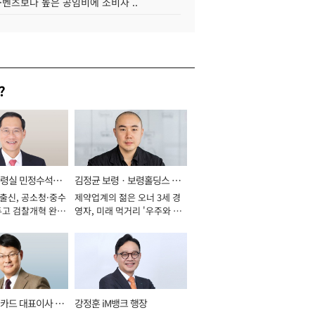
·벤츠보다 높은 공임비에 소비자 ..
?
통령실 민정수석비
김정균 보령ㆍ보령홀딩스 대
 출신, 공소청·중수
제약업계의 젊은 오너 3세 경
표이사 사장
두고 검찰개혁 완수
영자, 미래 먹거리 '우주와 헬
년]
스케어' 공들여 [2026년]
카드 대표이사 사
강정훈 iM뱅크 행장