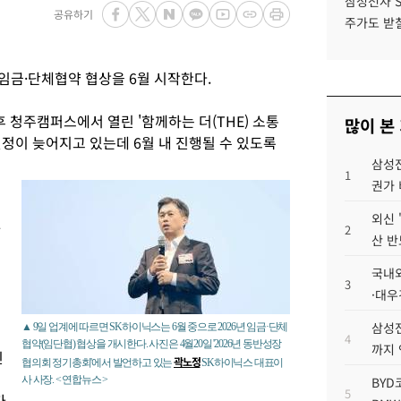
삼성전자 
공유하기
주가도 받칠
 임금·단체협약 협상을 6월 시작한다.
후 청주캠퍼스에서 열린 '함께하는 더(THE) 소통
많이 본
일정이 늦어지고 있는데 6월 내 진행될 수 있도록
삼성전
1
권가 
외신 
하
2
산 반
국내외
3
·대우
삼성전
▲ 9일 업계에 따르면 SK하이닉스는 6월 중으로 2026년 임금·단체
4
협약(임단협) 협상을 개시한다. 사진은 4월20일 '2026년 동반성장
까지
인
곽노정
협의회 정기총회'에서 발언하고 있는
SK하이닉스 대표이
사 사장. < 연합뉴스 >
BYD
5
가