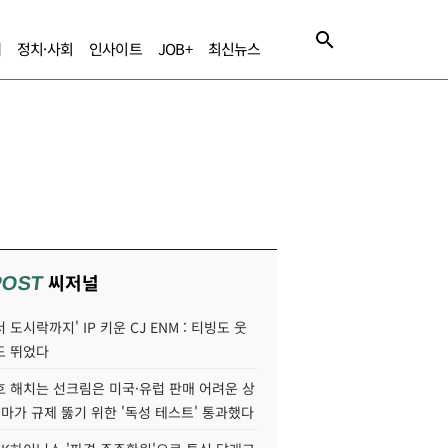
제
정치·사회
인사이트
JOB+
최신뉴스
씨저널
POST
 도시락까지' IP 키운 CJ ENM : 티빙도 웃
도 뛰었다
호 해치는 선크림은 미국·유럽 판매 어려운 상
콜마가 규제 뚫기 위한 '독성 테스트' 통과했다