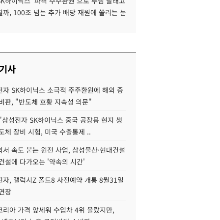
SK하이닉스 '파격 주주환원'으로 투심 달래고
까, 100조 넘는 추가 배당 재원에 쏠리는 눈
 기사
자 SK하이닉스 소극적 주주환원에 해외 증
비판, "반도체 호황 지속성 의문"
"삼성전자 SK하이닉스 중국 공장용 현지 생
도체 장비 시험, 미국 수출통제 ..
서 속도 붙는 원전 사업, 삼성물산·현대건설
건설에 다가오는 '약속의 시간'
자, 갤럭시Z 폴드8 사전예약 개통 8월31일
 연장
코리아 가격 앞세워 수입차 4위 올랐지만,