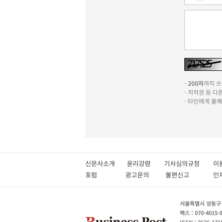
-
200자
까지 쓰실
- 저작권 등 
- 타인에게 불
신문사소개
윤리강령
기사심의규정
이
포럼
광고문의
불편신고
서울특별시 성동구 성
팩스 : 070-4015-
ISSN : 2636-171