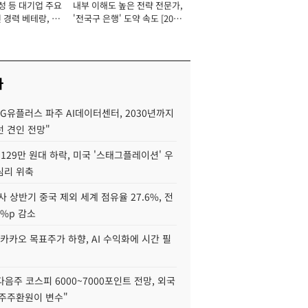
성 등 대기업 주요
내부 이해도 높은 전략 전문가,
 경력 베테랑, 신
'전국구 은행' 도약 속도 [2026
'초집중' 영업정지
년]
[2026년]
사
LG유플러스 파주 AI데이터센터, 2030년까지
 견인 전망"
129만 원대 하락, 미국 '스태그플레이션' 우
심리 위축
사 상반기 중국 제외 세계 점유율 27.6%, 전
6%p 감소
카카오 목표주가 하향, AI 수익화에 시간 필
다음주 코스피 6000~7000포인트 전망, 외국
 주주환원이 변수"