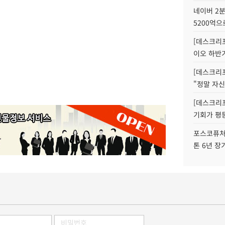
네이버 2분
5200억으
[데스크리포
이오 하반
[데스크리포
"정말 자신
[데스크리포
기회가 평
포스코퓨처엠
톤 6년 장