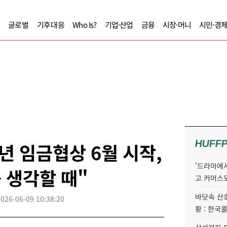
글로벌
기후대응
Who Is?
기업·산업
금융
시장·머니
시민·경
HUFF
년 임금협상 6월 시작,
'드라마에서
 생각할 때"
고 커머스
바닷속 산
2026-06-09 10:38:20
황 : 한국