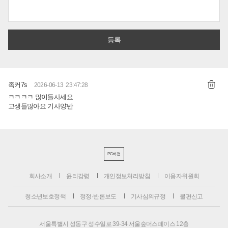
족커7s
2026-06-13 23:47:28
ㅋㅋㅋㅋ 많이들사세요
고생들많아요 기사양반
PC버전
회사소개
윤리강령
개인정보처리방침
이용자위원회
청소년보호정책
정정·반론보도
기사심의규정
불편신고
서울특별시 성동구 성수일로 39-34 서울숲더스페이스 12층