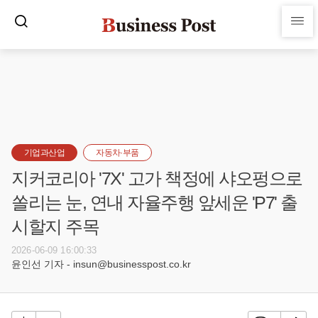
기업과산업
자동차·부품
지커코리아 '7X' 고가 책정에 샤오펑으로
쏠리는 눈, 연내 자율주행 앞세운 'P7' 출
시할지 주목
2026-06-09 16:00:33
윤인선 기자 - insun@businesspost.co.kr