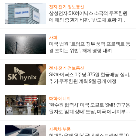
전자·전기·정보통신
삼성전자 SK하이닉스 소극적 주주환원
에 해외 증권가 비판, "반도체 호황 지속
성 의문"
사회
미국 법원 "트럼프 정부 풍력 프로젝트 동
결 조치는 위법", 해제 명령 내려
전자·전기·정보통신
SK하이닉스 1주당 375원 현금배당 실시,
추가 주주환원 계획 9월 공개 예정
화학·에너지
'한수원 협력사' 미국 오클로 SMR 연구용
원자로 '임계 상태' 도달, 미국 에너지부
"중요한 이정표"
자동차·부품
현대차 올해 SUV 국내 베스트셀러 톱10