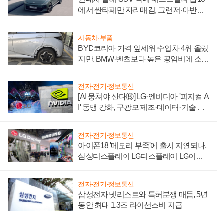
에서 싼타페만 자리매김, 그랜저·아반떼
'세단 쌍끌이'로 내수 방어
자동차·부품
BYD코리아 가격 앞세워 수입차 4위 올랐
지만, BMW·벤츠보다 높은 공임비에 소비
자 불만 폭발
전자·전기·정보통신
[AI 뭉쳐야 산다⑧] LG·엔비디아 '피지컬 A
I' 동맹 강화, 구광모 제조·데이터·기술 결
집해 종합 로보틱스 기업으로
전자·전기·정보통신
아이폰18 '메모리 부족'에 출시 지연되나,
삼성디스플레이 LG디스플레이 LG이노
텍 '탈애플' 수익 다각화 속도
전자·전기·정보통신
삼성전자 넷리스트와 특허분쟁 매듭, 5년
동안 최대 1.3조 라이선스비 지급