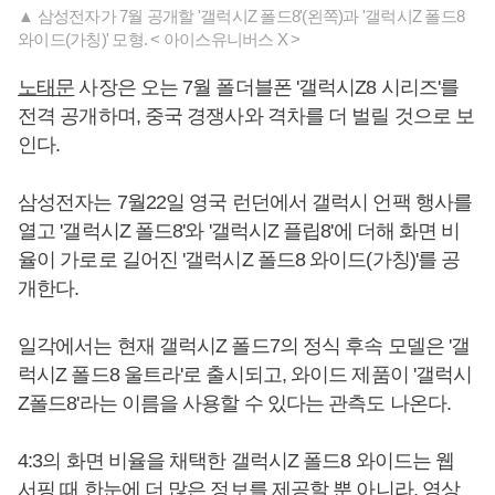
▲ 삼성전자가 7월 공개할 '갤럭시Z 폴드8'(왼쪽)과 '갤럭시Z 폴드8
와이드(가칭)' 모형. < 아이스유니버스 X >
노태문
사장은 오는 7월 폴더블폰 '갤럭시Z8 시리즈'를
전격 공개하며, 중국 경쟁사와 격차를 더 벌릴 것으로 보
인다.
삼성전자는 7월22일 영국 런던에서 갤럭시 언팩 행사를
열고 '갤럭시Z 폴드8'와 '갤럭시Z 플립8'에 더해 화면 비
율이 가로로 길어진 '갤럭시Z 폴드8 와이드(가칭)'를 공
개한다.
일각에서는 현재 갤럭시Z 폴드7의 정식 후속 모델은 '갤
럭시Z 폴드8 울트라'로 출시되고, 와이드 제품이 '갤럭시
Z폴드8'라는 이름을 사용할 수 있다는 관측도 나온다.
4:3의 화면 비율을 채택한 갤럭시Z 폴드8 와이드는 웹
서핑 때 한눈에 더 많은 정보를 제공할 뿐 아니라, 영상