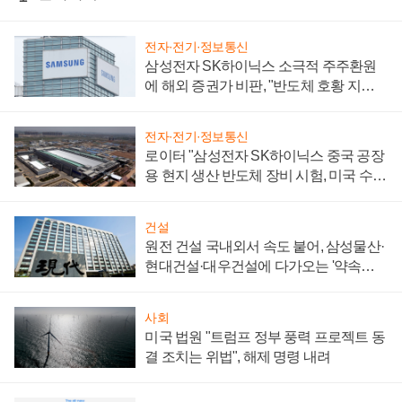
전자·전기·정보통신
삼성전자 SK하이닉스 소극적 주주환원
에 해외 증권가 비판, "반도체 호황 지속
성 의문"
전자·전기·정보통신
로이터 "삼성전자 SK하이닉스 중국 공장
용 현지 생산 반도체 장비 시험, 미국 수출
통제 대비"
건설
원전 건설 국내외서 속도 붙어, 삼성물산·
현대건설·대우건설에 다가오는 '약속의
시간'
사회
미국 법원 "트럼프 정부 풍력 프로젝트 동
결 조치는 위법", 해제 명령 내려