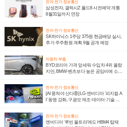
전자·전기·정보통신
삼성전자, 갤럭시Z 폴드8 사전예약 개통
8월31일까지 연장
전자·전기·정보통신
SK하이닉스 1주당 375원 현금배당 실시,
추가 주주환원 계획 9월 공개 예정
자동차·부품
BYD코리아 가격 앞세워 수입차 4위 올랐
지만, BMW·벤츠보다 높은 공임비에 소비
자 불만 폭발
전자·전기·정보통신
[AI 뭉쳐야 산다⑧] LG·엔비디아 '피지컬 A
I' 동맹 강화, 구광모 제조·데이터·기술 결
집해 종합 로보틱스 기업으로
전자·전기·정보통신
엔비디아 '루빈 울트라'에도 HBM4 탑재