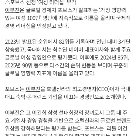
△포브스 선정 ‘여성 리더십’ 부각
이부진
은 글로벌 경제지 포브스가 발표하는 ‘가장 영향력
있는 여성 100인’ 명단에 지속적으로 이름을 올리며 국제적
경영 리더십을 인정받고 있다.
2023년 발표된 순위에서 82위를 기록하며 전년 대비 3계단
상승했고, 국내에서는
최수연
네이버 대표이사와 함께 주요
글로벌 여성 경영인으로 평가됐다. 이후에도 2024년 85위,
2025년 90위 등으로 다소간의 순위 변동을 보이며 꾸준히
글로벌 영향력 지표에 이름을 올리고 있다.
포브스는
이부진
을 호텔신라의 최고경영자(CEO)이자 국내
대표 숙박·콘퍼런스 기업을 이끄는 경영인으로 소개했다.
이부진
은 고
이건희
삼성 선대회장의 장녀로서 그룹 내 주
요 계열사 경영 경험을 기반으로 호텔신라의 글로벌 브랜드
위상을 강화해왔다는 평가를 받는다. 포브스는 ‘리틀
이건
희
’라는 별칭과 함께 소개했으며 한국을 대표하는 호텔 및