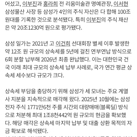
어섰고,
이부진
과
홍라희
전 리움미술관 명예관장,
이서현
삼성물산 사장 등 삼성가 4인의 주식 자산은 다 합해 100조
원대를 기록한 것으로 분석됐다. 특히
이부진
의 주식 재산
은 약 20조1230억 원으로 평가됐다.
삼성 일가는 2021년 고
이건희
선대회장 별세 이후 발생한
약 12조 원 규모의 상속세를 5년에 걸친 연부연납 방식으로
6회 분할 납부해 2026년 최종 완납했다. 이는 대한민국 건
국 이래 최대 규모의 상속세 납부 사례로, 국가 연간 평균 상
속세 세수보다 규모가 크다.
상속세 부담을 충당하기 위해 삼성가 세 모녀는 주요 계열
사 지분을 지속적으로 매각해 왔다. 2025년 10월에는 삼성
전자 주식 1771만6천 주를 시간외 대량매매(블록딜) 방식
으로 처분해 최대 1조8천442억 원 규모의 현금을 확보했
다. 해당 매각은 상속세 마지막 납부 및 대출 상환 목적의 자
금 확보로 해석됐다.