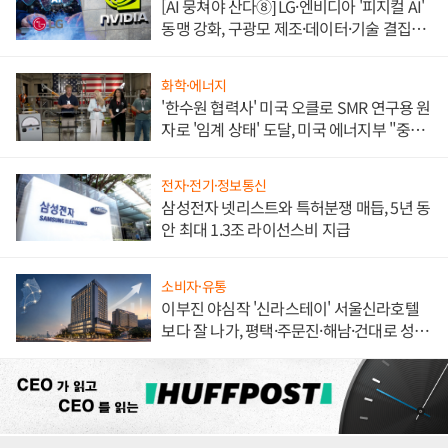
[AI 뭉쳐야 산다⑧] LG·엔비디아 '피지컬 AI'
동맹 강화, 구광모 제조·데이터·기술 결집
해 종합 로보틱스 기업으로
화학·에너지
'한수원 협력사' 미국 오클로 SMR 연구용 원
자로 '임계 상태' 도달, 미국 에너지부 "중요
한 이정표"
전자·전기·정보통신
삼성전자 넷리스트와 특허분쟁 매듭, 5년 동
안 최대 1.3조 라이선스비 지급
소비자·유통
이부진 야심작 '신라스테이' 서울신라호텔
보다 잘 나가, 평택·주문진·해남·건대로 성
장판 더 넓힌다