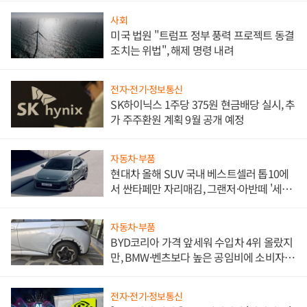
사회
미국 법원 "트럼프 정부 풍력 프로젝트 동결
조치는 위법", 해제 명령 내려
전자·전기·정보통신
SK하이닉스 1주당 375원 현금배당 실시, 추
가 주주환원 계획 9월 공개 예정
자동차·부품
현대차 올해 SUV 국내 베스트셀러 톱10에
서 싼타페만 자리매김, 그랜저·아반떼 '세단
쌍끌이'로 내수 방어
자동차·부품
BYD코리아 가격 앞세워 수입차 4위 올랐지
만, BMW·벤츠보다 높은 공임비에 소비자
불만 폭발
전자·전기·정보통신