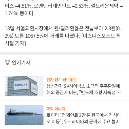
비스 –4.51%, 로엔엔터테인먼트 –0.53%, 셀트리온제약 –
1.74% 등이다.
13일 서울외환시장에서 원/달러환율은 전날보다 2.3원(0.
2%) 오른 1067.5원에 거래를 마쳤다. [비즈니스포스트 최
석철 기자]
인기기사
전자·전기·정보통신
삼성전자 SK하이닉스 소극적 주주환원에
해외 증권가 비판, "반도체 호황 지속성 의
문"
화학·에너지
로이터 "정제연료 3만 톤 한국에서 러시아
로 이동", 우크라이나의 공격에 수요 늘어