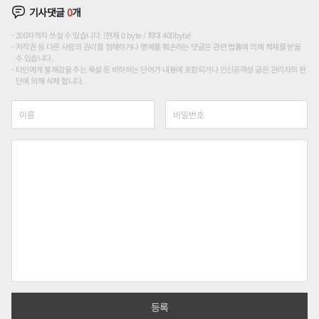
기사댓글
0
개
200자까지 쓰실 수 있습니다. (현재 0 byte / 최대 400byte)
저작권 등 다른 사람의 권리를 침해하거나 명예를 훼손하는 댓글은 관련 법률에 의해 제재를 받을
수 있습니다.
타인에게 불쾌감을 주는 욕설 등 비하하는 단어가 내용에 포함되거나 인신공격성 글은 관리자의 판
단에 의해 삭제 합니다.