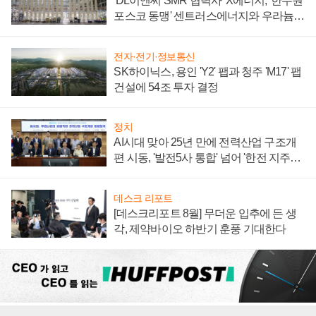
'DL이앤씨 SMR 협력사' X에너지, '한수원
포스코 동맹' 센트러스에너지와 우라늄
계약 체결
전자·전기·정보통신
SK하이닉스, 용인 'Y2' 팹과 청주 'M17' 팹
건설에 54조 투자 결정
정치
AI시대 맞아 25년 만에 전력산업 구조개
편 시동, '발전5사 통합' 넘어 '한전 지주사'
재편론도
데스크 리포트
[데스크리포트 8월] 무더운 입추에 든 생
각, 제약바이오 하반기 훈풍 기대한다