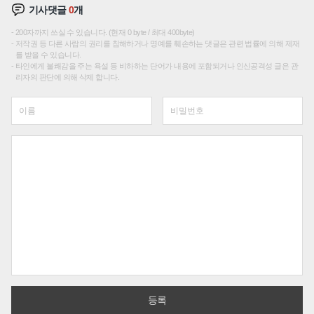
기사댓글
0
개
200자까지 쓰실 수 있습니다. (현재 0 byte / 최대 400byte)
저작권 등 다른 사람의 권리를 침해하거나 명예를 훼손하는 댓글은 관련 법률에 의해 제재
를 받을 수 있습니다.
타인에게 불쾌감을 주는 욕설 등 비하하는 단어가 내용에 포함되거나 인신공격성 글은 관
리자의 판단에 의해 삭제 합니다.