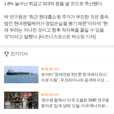
1.8% 늘어난 취급고 523억 원을 낼 것으로 추산됐다.
박 연구원은 “최근 현대홈쇼핑 주가가 부진한 것은 종속
법인 현대렌탈케어가 영업손실을 봤기 때문”이라며 “현
재 우려는 지나친 것이고 향후 적자폭을 줄일 수 있을
것”이라고 말했다. [비즈니스포스트 박소정 기자]
인기기사
화학·에너지
로이터 "정제연료 3만 톤 한국에서 러시
아로 이동", 우크라이나의 공격에 수요 늘
어
화학·에너지
'한수원 협력사' 미국 오클로 SMR 연구용
원자로 '임계 상태' 도달, 미국 에너지부
"중요한 이정표"