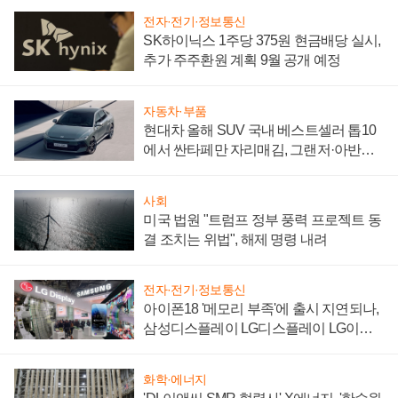
전자·전기·정보통신
SK하이닉스 1주당 375원 현금배당 실시,
추가 주주환원 계획 9월 공개 예정
자동차·부품
현대차 올해 SUV 국내 베스트셀러 톱10
에서 싼타페만 자리매김, 그랜저·아반떼
'세단 쌍끌이'로 내수 방어
사회
미국 법원 "트럼프 정부 풍력 프로젝트 동
결 조치는 위법", 해제 명령 내려
전자·전기·정보통신
아이폰18 '메모리 부족'에 출시 지연되나,
삼성디스플레이 LG디스플레이 LG이노
텍 '탈애플' 수익 다각화 속도
화학·에너지