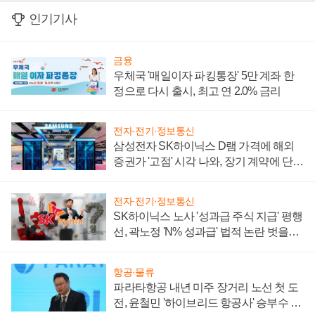
인기기사
금융
우체국 '매일이자 파킹통장' 5만 계좌 한
정으로 다시 출시, 최고 연 2.0% 금리
전자·전기·정보통신
삼성전자 SK하이닉스 D램 가격에 해외
증권가 '고점' 시각 나와, 장기 계약에 단점
부각
전자·전기·정보통신
SK하이닉스 노사 '성과급 주식 지급' 평행
선, 곽노정 'N% 성과급' 법적 논란 벗을지
주목
항공·물류
파라타항공 내년 미주 장거리 노선 첫 도
전, 윤철민 '하이브리드 항공사' 승부수 통