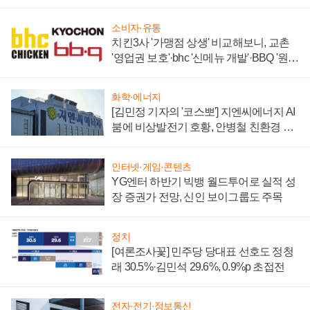
할까
소비자·유통
치킨3사 '가맹점 상생' 비교해보니, 교촌
'영업권 보호'·bhc '신메뉴 개발'·BBQ '원가
부담'
화학·에너지
[김민정 기자의 '코스뽀'] 지엔씨에너지 AI
붐에 비상발전기 호황, 안병철 친환경 에
너지 발전전문기업 향한다
인터넷·게임·콘텐츠
YG엔터 하반기 빅뱅 월드투어로 실적 성
장 증권가 전망, 신인 보이그룹도 주목
정치
[여론조사꽃] 민주당 당대표 선호도 정청
래 30.5%·김민석 29.6%, 0.9%p 초접전
전자·전기·정보통신