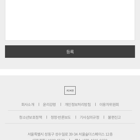
PC버전
회사소개
윤리강령
개인정보처리방침
이용자위원회
청소년보호정책
정정·반론보도
기사심의규정
불편신고
서울특별시 성동구 성수일로 39-34 서울숲더스페이스 12층