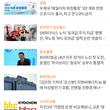
금융
우체국 '매일이자 파킹통장' 5만 계좌 한정
으로 다시 출시, 최고 연 2.0% 금리
전자·전기·정보통신
SK하이닉스 노사 '성과급 주식 지급' 평행
선, 곽노정 'N% 성과급' 법적 논란 벗을지 주
목
항공·물류
파라타항공 내년 미주 장거리 노선 첫 도전,
윤철민 '하이브리드 항공사' 승부수 통할까
화학·에너지
[김민정 기자의 '코스뽀'] 지엔씨에너지 AI 붐
에 비상발전기 호황, 안병철 친환경 에너지
발전전문기업 향한다
소비자·유통
치킨3사 '가맹점 상생' 비교해보니, 교촌 '영