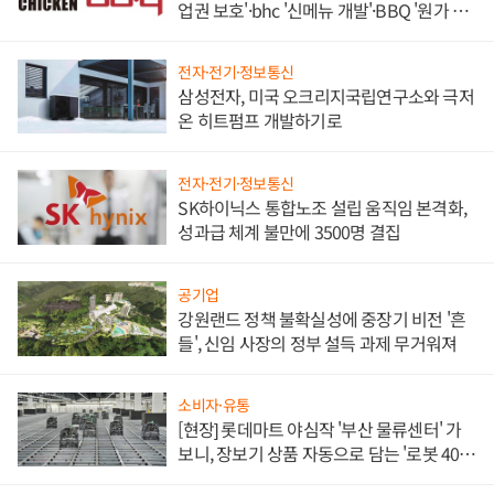
업권 보호'·bhc '신메뉴 개발'·BBQ '원가 부
담'
전자·전기·정보통신
삼성전자, 미국 오크리지국립연구소와 극저
온 히트펌프 개발하기로
전자·전기·정보통신
SK하이닉스 통합노조 설립 움직임 본격화,
성과급 체계 불만에 3500명 결집
공기업
강원랜드 정책 불확실성에 중장기 비전 '흔
들', 신임 사장의 정부 설득 과제 무거워져
소비자·유통
[현장] 롯데마트 야심작 '부산 물류센터' 가
보니, 장보기 상품 자동으로 담는 '로봇 400
대' 장관