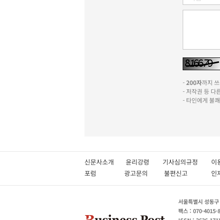
-
200자
까지 쓰실
- 저작권 등 
- 타인에게 불
신문사소개
윤리강령
기사심의규정
이
포럼
광고문의
불편신고
서울특별시 성동구 성
팩스 : 070-4015-
ISSN : 2636-171