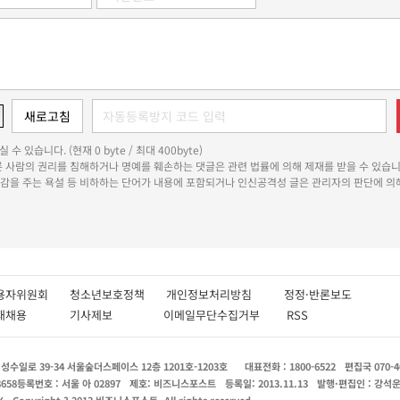
 수 있습니다. (현재 0 byte / 최대 400byte)
다른 사람의 권리를 침해하거나 명예를 훼손하는 댓글은 관련 법률에 의해 제재를 받을 수 있습니
쾌감을 주는 욕설 등 비하하는 단어가 내용에 포함되거나 인신공격성 글은 관리자의 판단에 의해
용자위원회
청소년보호정책
개인정보처리방침
정정·반론보도
인재채용
기사제보
이메일무단수집거부
RSS
수일로 39-34 서울숲더스페이스 12층 1201호-1203호
대표전화 : 1800-6522
편집국 070-4
8658
등록번호 : 서울 아 02897
제호: 비즈니스포스트
등록일: 2013.11.13
발행·편집인 : 강석
X
Copyright ? 2013 비즈니스포스트. All rights reserved.