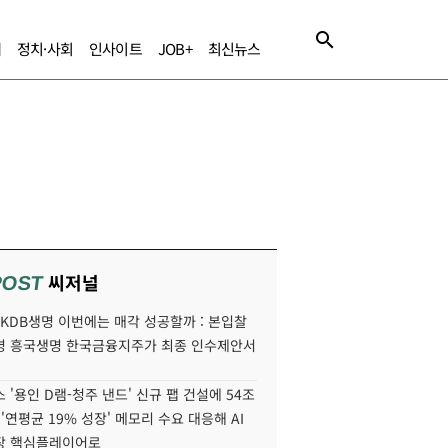
제
정치·사회
인사이트
JOB+
최신뉴스
씨저널
POST
' KDB생명 이번에는 매각 성공할까 : 본입찰
명 흥국생명 한국금융지주가 최종 인수제안서
 '용인 D램-청주 낸드' 신규 팹 건설에 54조
 '연평균 19% 성장' 메모리 수요 대응해 AI
장 핵심플레이어로