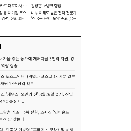
카드 대표이사 사
강정훈 iM뱅크 행장
성 등 대기업 주요
내부 이해도 높은 전략 전문가,
 경력, 신뢰 회복
'전국구 은행' 도약 속도 [2026
[2026년]
년]
사
 가뭄 겪는 농가에 재해자금 3천억 지원, 강
 역량 집중"
스 포스코인터내셔널과 포스코DX 지분 일부
 재원 2조5천억 확보
투스 '제우스: 오만의 신' 8월26일 출시, 진입
MMORPG 내..
고환율 기조' 극복 절실, 조좌진 '인바운드'
늘려 답 찾는다
정말] 민주당 민병덕 "홈플러스 정상화될 때까