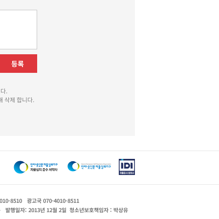
등록
다.
 삭제 합니다.
010-8510
광고국 070-4010-8511
운
발행일자: 2013년 12월 2일
청소년보호책임자 : 박상유