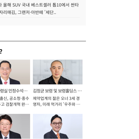
 올해 SUV 국내 베스트셀러 톱10에서 싼타
자리매김, 그랜저·아반떼 '세단..
?
통령실 민정수석비
김정균 보령 및 보령홀딩스 대
 출신, 공소청·중수
제약업계의 젊은 오너 3세 경
표이사 사장
두고 검찰개혁 완수
영자, 미래 먹거리 '우주와 헬
년]
스케어' 공들여 [2026년]