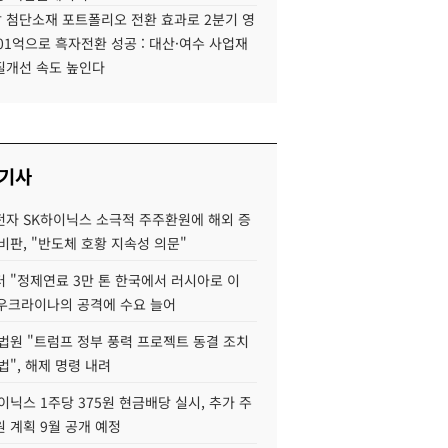
 첨단소재 포트폴리오 전환 효과로 2분기 영
01억으로 흑자전환 성공 : 대산·여수 사업재
질개선 속도 높인다
 기사
자 SK하이닉스 소극적 주주환원에 해외 증
비판, "반도체 호황 지속성 의문"
 "정제연료 3만 톤 한국에서 러시아로 이
 우크라이나의 공격에 수요 늘어
법원 "트럼프 정부 풍력 프로젝트 동결 조치
법", 해제 명령 내려
이닉스 1주당 375원 현금배당 실시, 추가 주
 계획 9월 공개 예정