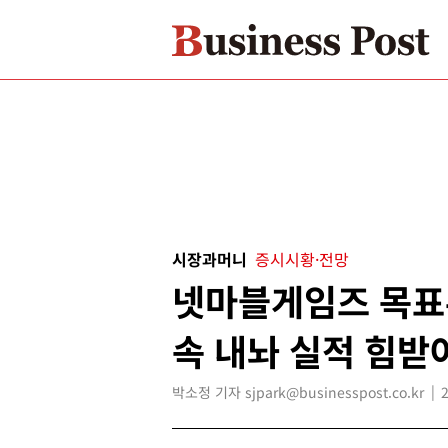
시장과머니
증시시황·전망
넷마블게임즈 목표주
속 내놔 실적 힘받
박소정 기자 sjpark@businesspost.co.kr