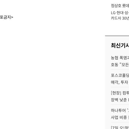
정상호 롯데
LG·현대·삼
장
배포금지>
카드사 30년
에 '초집중' 
최신기
농협 폭염과
호동 "모든
포스코홀딩
매각, 투자
[현장] 컴
장벽 낮춘 
하나투어 '
사업 비중 
[7일 오!