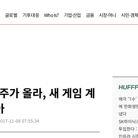
글로벌
기후대응
Who Is?
기업·산업
금융
시장·머니
시민·경
HUFF
가 올라, 새 게임 계
매각 '7수
아
에 한화생
냈다
2017-11-08 07:55:34
SK하이닉스
투입한다 :
인프라 시