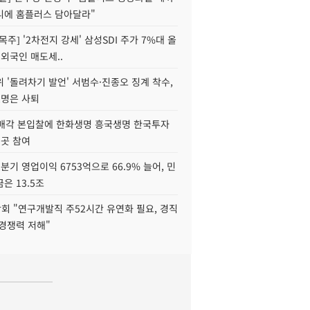
니에 홈플러스 담아달라"
목주] '2차전지 강세' 삼성SDI 주가 7%대 올
 외국인 매도세..
 '돌려차기 발언' 서범수·진종오 징계 착수,
2명은 사퇴
 매각 본입찰에 한화생명 흥국생명 한국투자
3곳 참여
분기 영업이익 6753억으로 66.9% 늘어, 민
은 13.5조
회 "연구개발직 주52시간 유연화 필요, 경직
경쟁력 저해"