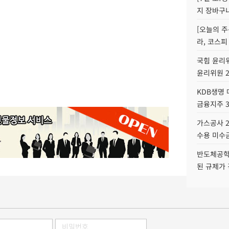
지 장바구
[오늘의 주
라, 코스피
국힘 윤리위
윤리위원 
KDB생명
금융지주 
가스공사 2
수용 미수금
반도체공학
된 규제가 