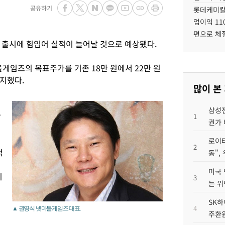
공유하기
롯데케미칼
업이익 11
편으로 체
 출시에 힘입어 실적이 늘어날 것으로 예상됐다.
게임즈의 목표주가를 기존 18만 원에서 22만 원
지했다.
많이 본
삼성전
작
1
권가 
로이터
2
억
동",
미국 
미
3
는 위
SK하
4
▲ 권영식 넷마블게임즈 대표.
주환원