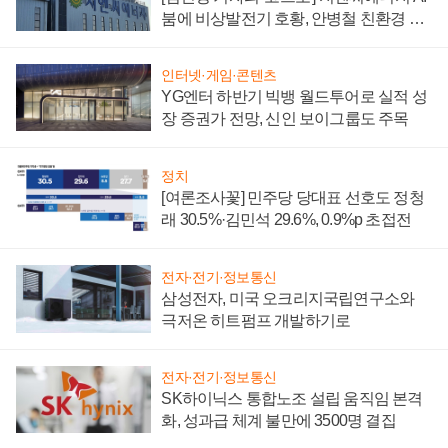
붐에 비상발전기 호황, 안병철 친환경 에
너지 발전전문기업 향한다
인터넷·게임·콘텐츠
YG엔터 하반기 빅뱅 월드투어로 실적 성
장 증권가 전망, 신인 보이그룹도 주목
정치
[여론조사꽃] 민주당 당대표 선호도 정청
래 30.5%·김민석 29.6%, 0.9%p 초접전
전자·전기·정보통신
삼성전자, 미국 오크리지국립연구소와
극저온 히트펌프 개발하기로
전자·전기·정보통신
SK하이닉스 통합노조 설립 움직임 본격
화, 성과급 체계 불만에 3500명 결집