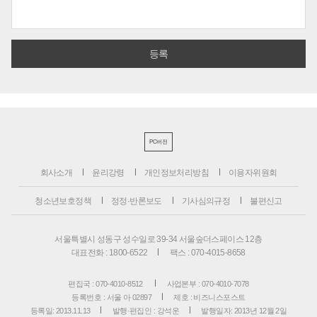
PC버전
회사소개
윤리강령
개인정보처리방침
이용자위원회
청소년보호정책
정정·반론보도
기사심의규정
불편신고
서울특별시 성동구 성수일로 39-34 서울숲더스페이스 12층
대표전화 : 1800-6522
팩스 : 070-4015-8658
편집국 : 070-4010-8512
사업본부 : 070-4010-7078
등록번호 : 서울 아 02897
제호 : 비즈니스포스트
등록일: 2013.11.13
발행·편집인 : 강석운
발행일자: 2013년 12월 2일