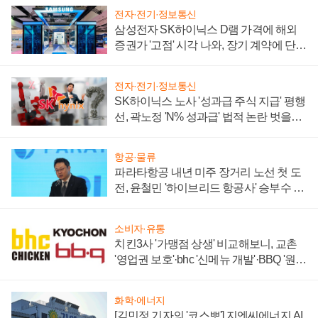
전자·전기·정보통신
삼성전자 SK하이닉스 D램 가격에 해외
증권가 '고점' 시각 나와, 장기 계약에 단점
부각
전자·전기·정보통신
SK하이닉스 노사 '성과급 주식 지급' 평행
선, 곽노정 'N% 성과급' 법적 논란 벗을지
주목
항공·물류
파라타항공 내년 미주 장거리 노선 첫 도
전, 윤철민 '하이브리드 항공사' 승부수 통
할까
소비자·유통
치킨3사 '가맹점 상생' 비교해보니, 교촌
'영업권 보호'·bhc '신메뉴 개발'·BBQ '원가
부담'
화학·에너지
[김민정 기자의 '코스뽀'] 지엔씨에너지 AI