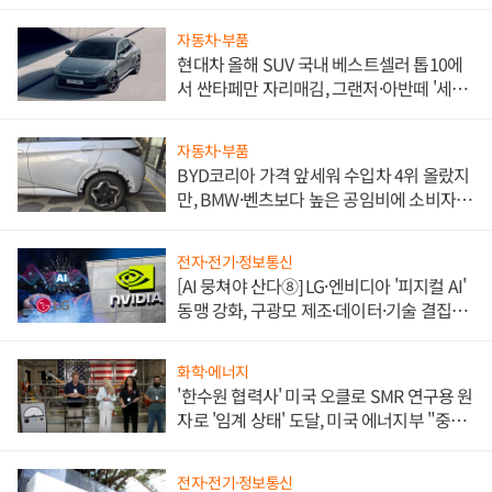
자동차·부품
현대차 올해 SUV 국내 베스트셀러 톱10에
서 싼타페만 자리매김, 그랜저·아반떼 '세단
쌍끌이'로 내수 방어
자동차·부품
BYD코리아 가격 앞세워 수입차 4위 올랐지
만, BMW·벤츠보다 높은 공임비에 소비자
불만 폭발
전자·전기·정보통신
[AI 뭉쳐야 산다⑧] LG·엔비디아 '피지컬 AI'
동맹 강화, 구광모 제조·데이터·기술 결집
해 종합 로보틱스 기업으로
화학·에너지
'한수원 협력사' 미국 오클로 SMR 연구용 원
자로 '임계 상태' 도달, 미국 에너지부 "중요
한 이정표"
전자·전기·정보통신