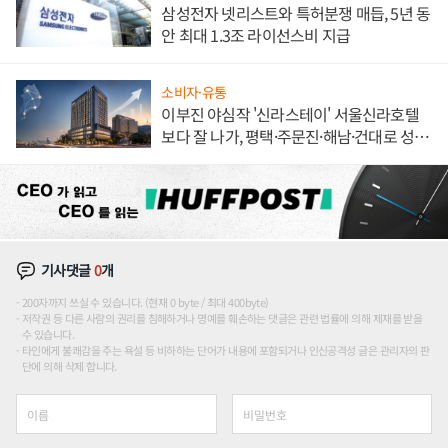
삼성전자 넷리스트와 특허분쟁 매듭, 5년 동
안 최대 1.3조 라이선스비 지급
소비자·유통
이부진 야심작 '신라스테이' 서울신라호텔
보다 잘 나가, 평택·주문진·해남·건대로 성
장판 더 넓힌다
기사댓글
0
개
200자까지 쓰실 수 있습니다. (현재 0 byte / 최대 400byte)
저작권 등 다른 사람의 권리를 침해하거나 명예를 훼손하는 댓글은 관련 법률에 의해 제재를 받을
수 있습니다.
타인에게 불쾌감을 주는 욕설 등 비하하는 단어가 내용에 포함되거나 인신공격성 글은 관리자의 판
단에 의해 삭제 합니다.