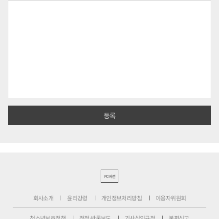
PC버전
회사소개
윤리강령
개인정보처리방침
이용자위원회
청소년보호정책
정정·반론보도
기사심의규정
불편신고