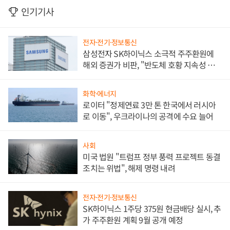
인기기사
전자·전기·정보통신
삼성전자 SK하이닉스 소극적 주주환원에
해외 증권가 비판, "반도체 호황 지속성 의
문"
화학·에너지
로이터 "정제연료 3만 톤 한국에서 러시아
로 이동", 우크라이나의 공격에 수요 늘어
사회
미국 법원 "트럼프 정부 풍력 프로젝트 동결
조치는 위법", 해제 명령 내려
전자·전기·정보통신
SK하이닉스 1주당 375원 현금배당 실시, 추
가 주주환원 계획 9월 공개 예정