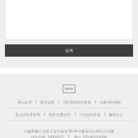
PC버전
회사소개
윤리강령
개인정보처리방침
이용자위원회
청소년보호정책
정정·반론보도
기사심의규정
불편신고
서울특별시 성동구 성수일로 39-34 서울숲더스페이스 12층
대표전화 : 1800-6522
팩스 : 070-4015-8658