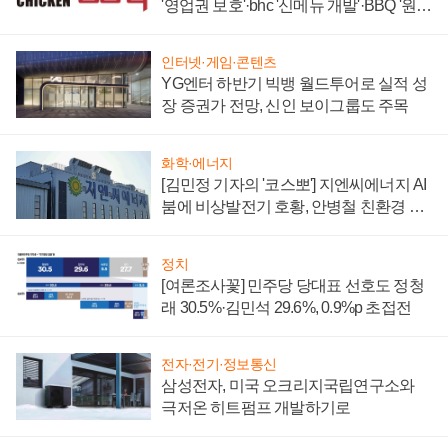
'영업권 보호'·bhc '신메뉴 개발'·BBQ '원가
부담'
인터넷·게임·콘텐츠
YG엔터 하반기 빅뱅 월드투어로 실적 성
장 증권가 전망, 신인 보이그룹도 주목
화학·에너지
[김민정 기자의 '코스뽀'] 지엔씨에너지 AI
붐에 비상발전기 호황, 안병철 친환경 에
너지 발전전문기업 향한다
정치
[여론조사꽃] 민주당 당대표 선호도 정청
래 30.5%·김민석 29.6%, 0.9%p 초접전
전자·전기·정보통신
삼성전자, 미국 오크리지국립연구소와
극저온 히트펌프 개발하기로