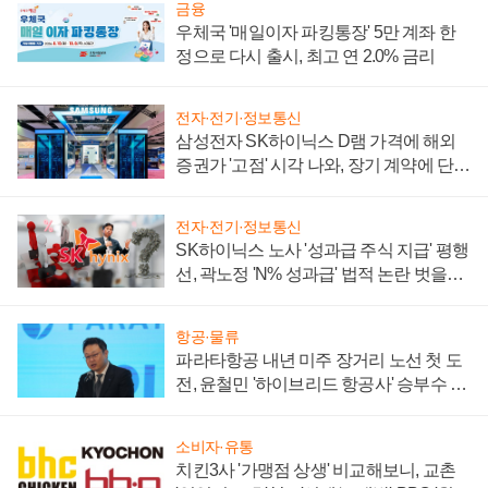
금융
우체국 '매일이자 파킹통장' 5만 계좌 한
정으로 다시 출시, 최고 연 2.0% 금리
전자·전기·정보통신
삼성전자 SK하이닉스 D램 가격에 해외
증권가 '고점' 시각 나와, 장기 계약에 단점
부각
전자·전기·정보통신
SK하이닉스 노사 '성과급 주식 지급' 평행
선, 곽노정 'N% 성과급' 법적 논란 벗을지
주목
항공·물류
파라타항공 내년 미주 장거리 노선 첫 도
전, 윤철민 '하이브리드 항공사' 승부수 통
할까
소비자·유통
치킨3사 '가맹점 상생' 비교해보니, 교촌