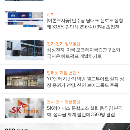
너지 발전전문기업 향한다
정치
[여론조사꽃] 민주당 당대표 선호도 정청
래 30.5%·김민석 29.6%, 0.9%p 초접전
전자·전기·정보통신
삼성전자, 미국 오크리지국립연구소와
극저온 히트펌프 개발하기로
인터넷·게임·콘텐츠
YG엔터 하반기 빅뱅 월드투어로 실적 성
장 증권가 전망, 신인 보이그룹도 주목
전자·전기·정보통신
SK하이닉스 통합노조 설립 움직임 본격
화, 성과급 체계 불만에 3500명 결집