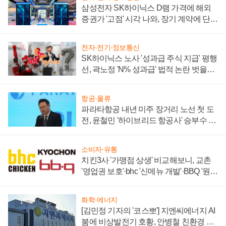
삼성전자 SK하이닉스 D램 가격에 해외
증권가 '고점' 시각 나와, 장기 계약에 단점
부각
전자·전기·정보통신
SK하이닉스 노사 '성과급 주식 지급' 평행
선, 곽노정 'N% 성과급' 법적 논란 벗을지
주목
항공·물류
파라타항공 내년 미주 장거리 노선 첫 도
전, 윤철민 '하이브리드 항공사' 승부수 통
할까
소비자·유통
치킨3사 '가맹점 상생' 비교해보니, 교촌
'영업권 보호'·bhc '신메뉴 개발'·BBQ '원가
부담'
화학·에너지
[김민정 기자의 '코스뽀'] 지엔씨에너지 AI
붐에 비상발전기 호황, 안병철 친환경 에