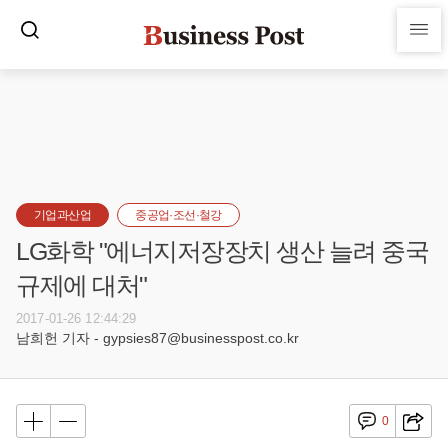
기업과산업
중공업·조선·철강
LG화학 "에너지저장장치 생산 늘려 중국
규제에 대처"
2017-01-26 12:44:29
남희헌 기자 - gypsies87@businesspost.co.kr
0