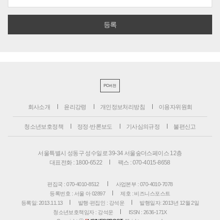
PC버전
회사소개
윤리강령
개인정보처리방침
이용자위원회
청소년보호정책
정정·반론보도
기사심의규정
불편신고
서울특별시 성동구 성수일로 39-34 서울숲더스페이스 12층
대표전화 : 1800-6522
팩스 : 070-4015-8658
편집국 : 070-4010-8512
사업본부 : 070-4010-7078
등록번호 : 서울 아 02897
제호 : 비즈니스포스트
등록일: 2013.11.13
발행·편집인 : 강석운
발행일자: 2013년 12월 2일
청소년보호책임자 : 강석운
ISSN : 2636-171X