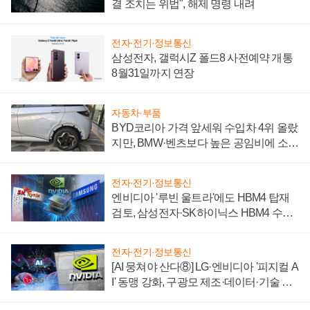
결 조치는 위법", 해제 명령 내려
전자·전기·정보통신
삼성전자, 갤럭시Z 폴드8 사전예약 개통
8월31일까지 연장
자동차·부품
BYD코리아 가격 앞세워 수입차 4위 올랐
지만, BMW·벤츠보다 높은 공임비에 소비
자 불만 폭발
전자·전기·정보통신
엔비디아 '루빈 울트라'에도 HBM4 탑재
검토, 삼성전자·SK하이닉스 HBM4 수율
에 주도권 갈린다
전자·전기·정보통신
[AI 뭉쳐야 산다⑧] LG·엔비디아 '피지컬 A
I' 동맹 강화, 구광모 제조·데이터·기술 결
집해 종합 로보틱스 기업으로