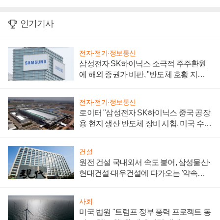
인기기사
전자·전기·정보통신
삼성전자 SK하이닉스 소극적 주주환원
에 해외 증권가 비판, "반도체 호황 지속
성 의문"
전자·전기·정보통신
로이터 "삼성전자 SK하이닉스 중국 공장
용 현지 생산 반도체 장비 시험, 미국 수출
통제 대비"
건설
원전 건설 국내외서 속도 붙어, 삼성물산·
현대건설·대우건설에 다가오는 '약속의
시간'
사회
미국 법원 "트럼프 정부 풍력 프로젝트 동