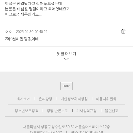
제목은 판결났다고 적어놓으셨는데
본문은 배심원 평결이라고 되어있네요?
어그로성 제목인가요...
ㅇㅇ
2025-04-30 09:40:21
2억9천이면 껌값이네..
댓글 더보기
PC버전
회사소개
윤리강령
개인정보처리방침
이용자위원회
청소년보호정책
정정·반론보도
기사심의규정
불편신고
서울특별시 성동구 성수일로 39-34 서울숲더스페이스 12층
대표전화 : 1800-6522
팩스 : 070-4015-8658