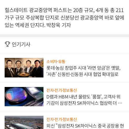
힐스테이트 광교중앙역 퍼스트는 20층 규모, 4개 동 총 211
가구 규모 주상복합 단지로 신분당선 광교중앙역 바로 앞에
있는 역세권 단지다. 박창욱 기자
인기기사
소비자·유통
롯데·농심 창업주 시대 '라면 앙금'은 옛말,
'사촌' 신동빈·신동원 시대 협업 확대일로
전자·전기·정보통신
D램과 HBM 내년 물량도 '품절', 고객사 위
기감이 삼성전자 SK하이닉스 협상력 더 키
워
전자·전기·정보통신
외신 "삼성전자 SK하이닉스 중국 공장용 현