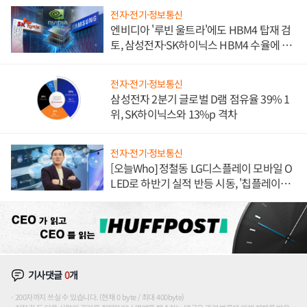
전자·전기·정보통신
엔비디아 '루빈 울트라'에도 HBM4 탑재 검
토, 삼성전자·SK하이닉스 HBM4 수율에 주
도권 갈린다
전자·전기·정보통신
삼성전자 2분기 글로벌 D램 점유율 39% 1
위, SK하이닉스와 13%p 격차
전자·전기·정보통신
[오늘Who] 정철동 LG디스플레이 모바일 O
LED로 하반기 실적 반등 시동, '칩플레이
션'에 가격 인하 압박은 부담
기사댓글
0
개
200자까지 쓰실 수 있습니다. (현재 0 byte / 최대 400byte)