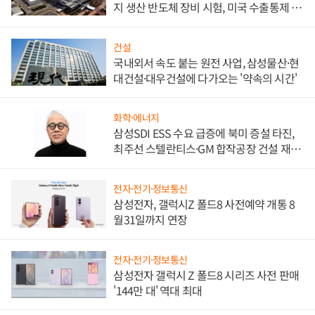
지 생산 반도체 장비 시험, 미국 수출통제 대
비"
건설
국내외서 속도 붙는 원전 사업, 삼성물산·현
대건설·대우건설에 다가오는 '약속의 시간'
화학·에너지
삼성SDI ESS 수요 급증에 북미 증설 타진,
최주선 스텔란티스·GM 합작공장 건설 재추
진하나
전자·전기·정보통신
삼성전자, 갤럭시Z 폴드8 사전예약 개통 8
월31일까지 연장
전자·전기·정보통신
삼성전자 갤럭시 Z 폴드8 시리즈 사전 판매
'144만 대' 역대 최대