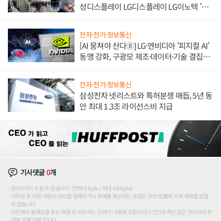
성디스플레이 LG디스플레이 LG이노텍 '탈
애플' 수익 다각화 속도
전자·전기·정보통신
[AI 뭉쳐야 산다⑧] LG·엔비디아 '피지컬 AI'
동맹 강화, 구광모 제조·데이터·기술 결집
해 종합 로보틱스 기업으로
전자·전기·정보통신
삼성전자 넷리스트와 특허분쟁 매듭, 5년 동
안 최대 1.3조 라이선스비 지급
기사댓글
0
개
200자까지 쓰실 수 있습니다. (현재 0 byte / 최대 400byte)
저작권 등 다른 사람의 권리를 침해하거나 명예를 훼손하는 댓글은 관련 법률에 의해 제재를 받을
수 있습니다.
타인에게 불쾌감을 주는 욕설 등 비하하는 단어가 내용에 포함되거나 인신공격성 글은 관리자의 판
단에 의해 삭제 합니다.