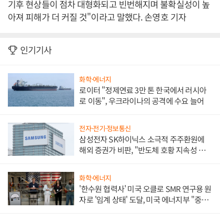
기후 현상들이 점차 대형화되고 빈번해지며 불확실성이 높
아져 피해가 더 커질 것"이라고 말했다. 손영호 기자
인기기사
화학·에너지
로이터 "정제연료 3만 톤 한국에서 러시아
로 이동", 우크라이나의 공격에 수요 늘어
전자·전기·정보통신
삼성전자 SK하이닉스 소극적 주주환원에
해외 증권가 비판, "반도체 호황 지속성 의
문"
화학·에너지
'한수원 협력사' 미국 오클로 SMR 연구용 원
자로 '임계 상태' 도달, 미국 에너지부 "중요
한 이정표"