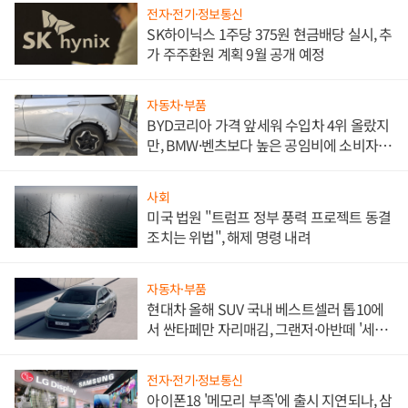
전자·전기·정보통신
SK하이닉스 1주당 375원 현금배당 실시, 추
가 주주환원 계획 9월 공개 예정
자동차·부품
BYD코리아 가격 앞세워 수입차 4위 올랐지
만, BMW·벤츠보다 높은 공임비에 소비자
불만 폭발
사회
미국 법원 "트럼프 정부 풍력 프로젝트 동결
조치는 위법", 해제 명령 내려
자동차·부품
현대차 올해 SUV 국내 베스트셀러 톱10에
서 싼타페만 자리매김, 그랜저·아반떼 '세단
쌍끌이'로 내수 방어
전자·전기·정보통신
아이폰18 '메모리 부족'에 출시 지연되나, 삼